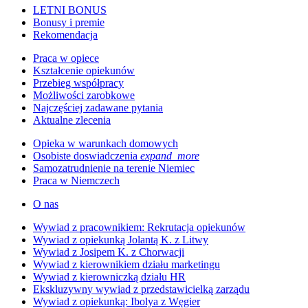
LETNI BONUS
Bonusy i premie
Rekomendacja
Praca w opiece
Kształcenie opiekunów
Przebieg współpracy
Możliwości zarobkowe
Najczęściej zadawane pytania
Aktualne zlecenia
Opieka w warunkach domowych
Osobiste doswiadczenia
expand_more
Samozatrudnienie na terenie Niemiec
Praca w Niemczech
O nas
Wywiad z pracownikiem: Rekrutacja opiekunów
Wywiad z opiekunką Jolantą K. z Litwy
Wywiad z Josipem K. z Chorwacji
Wywiad z kierownikiem działu marketingu
Wywiad z kierowniczką działu HR
Ekskluzywny wywiad z przedstawicielką zarządu
Wywiad z opiekunką: Ibolya z Węgier