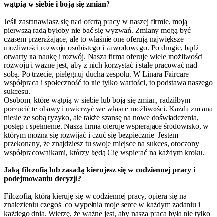
wątpią w siebie i boją się zmian?
Jeśli zastanawiasz się nad ofertą pracy w naszej firmie, moją
pierwszą radą byłoby nie bać się wyzwań. Zmiany mogą być
czasem przerażające, ale to właśnie one oferują największe
możliwości rozwoju osobistego i zawodowego. Po drugie, bądź
otwarty na naukę i rozwój. Nasza firma oferuje wiele możliwości
rozwoju i ważne jest, aby z nich korzystać i stale pracować nad
sobą. Po trzecie, pielęgnuj ducha zespołu. W Linara Faircare
współpraca i społeczność to nie tylko wartości, to podstawa naszego
sukcesu.
Osobom, które wątpią w siebie lub boją się zmian, radziłbym
porzucić te obawy i uwierzyć we własne możliwości. Każda zmiana
niesie ze sobą ryzyko, ale także szansę na nowe doświadczenia,
postęp i spełnienie. Nasza firma oferuje wspierające środowisko, w
którym można się rozwijać i czuć się bezpiecznie. Jestem
przekonany, że znajdziesz tu swoje miejsce na sukces, otoczony
współpracownikami, którzy będą Cię wspierać na każdym kroku.
Jaką filozofią lub zasadą kierujesz się w codziennej pracy i
podejmowaniu decyzji?
Filozofia, którą kieruję się w codziennej pracy, opiera się na
znalezieniu czegoś, co wypełnia moje serce w każdym zadaniu i
każdego dnia. Wierzę, że ważne jest, aby nasza praca była nie tylko