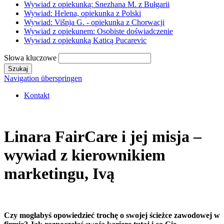
Wywiad z opiekunką: Snezhana M. z Bułgarii
Wywiad: Helena, opiekunka z Polski
Wywiad: Višnja G. - opiekunka z Chorwacji
Wywiad z opiekunem: Osobiste doświadczenie
Wywiad z opiekunką Katicą Pucarevic
Słowa kluczowe
Szukaj
Navigation überspringen
Kontakt
Linara FairCare i jej misja –
wywiad z kierownikiem
marketingu, Ivą
Czy mogłabyś opowiedzieć trochę o swojej ścieżce zawodowej w