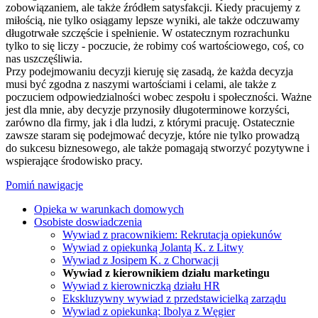
zobowiązaniem, ale także źródłem satysfakcji. Kiedy pracujemy z
miłością, nie tylko osiągamy lepsze wyniki, ale także odczuwamy
długotrwałe szczęście i spełnienie. W ostatecznym rozrachunku
tylko to się liczy - poczucie, że robimy coś wartościowego, coś, co
nas uszczęśliwia.
Przy podejmowaniu decyzji kieruję się zasadą, że każda decyzja
musi być zgodna z naszymi wartościami i celami, ale także z
poczuciem odpowiedzialności wobec zespołu i społeczności. Ważne
jest dla mnie, aby decyzje przynosiły długoterminowe korzyści,
zarówno dla firmy, jak i dla ludzi, z którymi pracuję. Ostatecznie
zawsze staram się podejmować decyzje, które nie tylko prowadzą
do sukcesu biznesowego, ale także pomagają stworzyć pozytywne i
wspierające środowisko pracy.
Pomiń nawigacje
Opieka w warunkach domowych
Osobiste doswiadczenia
Wywiad z pracownikiem: Rekrutacja opiekunów
Wywiad z opiekunką Jolantą K. z Litwy
Wywiad z Josipem K. z Chorwacji
Wywiad z kierownikiem działu marketingu
Wywiad z kierowniczką działu HR
Ekskluzywny wywiad z przedstawicielką zarządu
Wywiad z opiekunką: Ibolya z Węgier