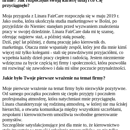
firmie? Jak rozpoczęłaś swoją karierę tutaj i co Cię
przyciągnęło?
Moja przygoda z Linara FairCare rozpoczęła się w maju 2019 r.
Jako osoba, która ukończyła studia marketingowe w Bośni, po
przyjeździe do Niemiec stanęłam przed wyzwaniem znalezienia
pracy w swojej dziedzinie. Linara FairCare dała mi tę szansę,
oferując najpierw staż, a później stałą posadę.
Dziś, pięć lat później, z dumą pracuję jako kierownik ds.
marketingu. Otacza mnie wspaniały zespół, który jest dla mnie kimś
więcej niż tylko kolegami - stali się prawdziwymi przyjaciółmi, co
wypełnia każdy dzień pracy ciepłem i radością. Jestem niezmiernie
wdzięczna za bycie częścią tej firmy i społeczności, która pozwoliła
mi rozwinąć się zawodowo i dała mi silne poczucie przynależności.
Jakie było Twoje pierwsze wrażenie na temat firmy?
Moje pierwsze wrażenie na temat firmy było niezwykle pozytywne.
Od samego początku poczułem się ciepło przyjęty i poczułem
profesjonalną atmosferę, która natychmiast mnie przyciągnęła.
Linara charakteryzuje się rodzinną atmosferą, w której nie ma ścisłej
hierarchii, a otwarta komunikacja między wszystkimi szczeblami,
zespołami i kierownictwem umożliwia swobodne generowanie
pomysłów.
Szczególnie satysfakcjonujące jest dla mnie to, że kierownictwo