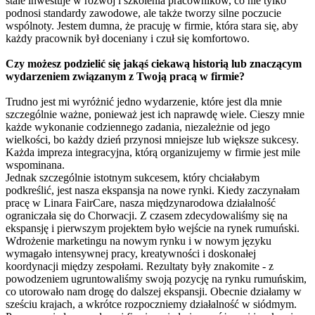
stale inwestuje w rozwój i szkolenia pracowników, co nie tylko
podnosi standardy zawodowe, ale także tworzy silne poczucie
wspólnoty. Jestem dumna, że pracuję w firmie, która stara się, aby
każdy pracownik był doceniany i czuł się komfortowo.
Czy możesz podzielić się jakąś ciekawą historią lub znaczącym
wydarzeniem związanym z Twoją pracą w firmie?
Trudno jest mi wyróżnić jedno wydarzenie, które jest dla mnie
szczególnie ważne, ponieważ jest ich naprawdę wiele. Cieszy mnie
każde wykonanie codziennego zadania, niezależnie od jego
wielkości, bo każdy dzień przynosi mniejsze lub większe sukcesy.
Każda impreza integracyjna, którą organizujemy w firmie jest mile
wspominana.
Jednak szczególnie istotnym sukcesem, który chciałabym
podkreślić, jest nasza ekspansja na nowe rynki. Kiedy zaczynałam
pracę w Linara FairCare, nasza międzynarodowa działalność
ograniczała się do Chorwacji. Z czasem zdecydowaliśmy się na
ekspansję i pierwszym projektem było wejście na rynek rumuński.
Wdrożenie marketingu na nowym rynku i w nowym języku
wymagało intensywnej pracy, kreatywności i doskonałej
koordynacji między zespołami. Rezultaty były znakomite - z
powodzeniem ugruntowaliśmy swoją pozycję na rynku rumuńskim,
co utorowało nam drogę do dalszej ekspansji. Obecnie działamy w
sześciu krajach, a wkrótce rozpoczniemy działalność w siódmym.