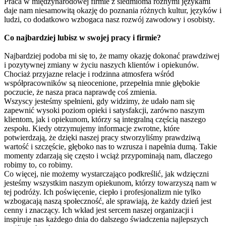
Praca w międzynarodowej firmie z siedmioma różnymi językami
daje nam niesamowitą okazję do poznania różnych kultur, języków i
ludzi, co dodatkowo wzbogaca nasz rozwój zawodowy i osobisty.
Co najbardziej lubisz w swojej pracy i firmie?
Najbardziej podoba mi się to, że mamy okazję dokonać prawdziwej
i pozytywnej zmiany w życiu naszych klientów i opiekunów.
Chociaż przyjazne relacje i rodzinna atmosfera wśród
współpracowników są nieocenione, przepełnia mnie głębokie
poczucie, że nasza praca naprawdę coś zmienia.
Wszyscy jesteśmy spełnieni, gdy widzimy, że udało nam się
zapewnić wysoki poziom opieki i satysfakcji, zarówno naszym
klientom, jak i opiekunom, którzy są integralną częścią naszego
zespołu. Kiedy otrzymujemy informacje zwrotne, które
potwierdzają, że dzięki naszej pracy stworzyliśmy prawdziwą
wartość i szczęście, głęboko nas to wzrusza i napełnia dumą. Takie
momenty zdarzają się często i wciąż przypominają nam, dlaczego
robimy to, co robimy.
Co więcej, nie możemy wystarczająco podkreślić, jak wdzięczni
jesteśmy wszystkim naszym opiekunom, którzy towarzyszą nam w
tej podróży. Ich poświęcenie, ciepło i profesjonalizm nie tylko
wzbogacają naszą społeczność, ale sprawiają, że każdy dzień jest
cenny i znaczący. Ich wkład jest sercem naszej organizacji i
inspiruje nas każdego dnia do dalszego świadczenia najlepszych