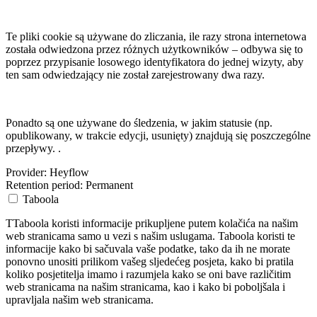
Te pliki cookie są używane do zliczania, ile razy strona internetowa
została odwiedzona przez różnych użytkowników – odbywa się to
poprzez przypisanie losowego identyfikatora do jednej wizyty, aby
ten sam odwiedzający nie został zarejestrowany dwa razy.
Ponadto są one używane do śledzenia, w jakim statusie (np.
opublikowany, w trakcie edycji, usunięty) znajdują się poszczególne
przepływy. .
Provider:
Heyflow
Retention period:
Permanent
Taboola
TTaboola koristi informacije prikupljene putem kolačića na našim
web stranicama samo u vezi s našim uslugama. Taboola koristi te
informacije kako bi sačuvala vaše podatke, tako da ih ne morate
ponovno unositi prilikom vašeg sljedećeg posjeta, kako bi pratila
koliko posjetitelja imamo i razumjela kako se oni bave različitim
web stranicama na našim stranicama, kao i kako bi poboljšala i
upravljala našim web stranicama.