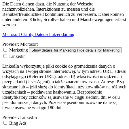
Die Daten dienen dazu, die Nutzung der Webseite
nachzuvollziehen, Interaktionen zu messen und die
Benutzerfreundlichkeit kontinuierlich zu verbessern. Dabei können
unter anderem Klicks, Scrollverhalten und Mausbewegungen erfasst
werden.
Microsoft Clarity Datenschutzerklärung
Provider:
Microsoft
Marketing
Show details
for Marketing
Hide details
for Marketing
Linkedin
LinkedIn wykorzystuje pliki cookie do gromadzenia danych o
wizytach na Twojej stronie internetowej, w tym adresu URL, adresu
odsyłającego (Referrer URL), adresu IP, właściwości urządzenia i
przeglądarki (User Agent), a także znaczników czasu. Adresy IP są
skracane lub – jeśli służą do identyfikacji użytkowników na różnych
urządzeniach – poddawane hashowaniu. Bezpośrednie
identyfikatory członków są usuwane w ciągu siedmiu dni w celu
pseudonimizacji danych. Pozostałe pseudonimizowane dane są
trwale usuwane w ciągu 180 dni.
Provider:
LinkedIn
Bing Ads