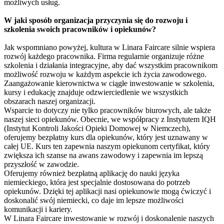
możliwych usług.
W jaki sposób organizacja przyczynia się do rozwoju i
szkolenia swoich pracowników i opiekunów?
Jak wspomniano powyżej, kultura w Linara Faircare silnie wspiera
rozwój każdego pracownika. Firma regularnie organizuje różne
szkolenia i działania integracyjne, aby dać wszystkim pracownikom
możliwość rozwoju w każdym aspekcie ich życia zawodowego.
Zaangażowanie kierownictwa w ciągłe inwestowanie w szkolenia,
kursy i edukację znajduje odzwierciedlenie we wszystkich
obszarach naszej organizacji.
Wsparcie to dotyczy nie tylko pracowników biurowych, ale także
naszej sieci opiekunów. Obecnie, we współpracy z Instytutem IQH
(Instytut Kontroli Jakości Opieki Domowej w Niemczech),
oferujemy bezpłatny kurs dla opiekunów, który jest uznawany w
całej UE. Kurs ten zapewnia naszym opiekunom certyfikat, który
zwiększa ich szanse na awans zawodowy i zapewnia im lepszą
przyszłość w zawodzie.
Oferujemy również bezpłatną aplikację do nauki języka
niemieckiego, która jest specjalnie dostosowana do potrzeb
opiekunów. Dzięki tej aplikacji nasi opiekunowie mogą ćwiczyć i
doskonalić swój niemiecki, co daje im lepsze możliwości
komunikacji i kariery.
W Linara Faircare inwestowanie w rozwój i doskonalenie naszych