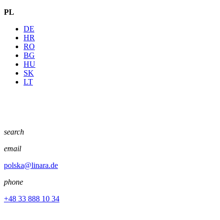
PL
DE
HR
RO
BG
HU
SK
LT
search
email
polska@linara.de
phone
+48 33 888 10 34