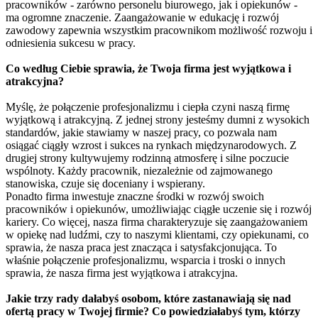
pracowników - zarówno personelu biurowego, jak i opiekunów -
ma ogromne znaczenie. Zaangażowanie w edukację i rozwój
zawodowy zapewnia wszystkim pracownikom możliwość rozwoju i
odniesienia sukcesu w pracy.
Co według Ciebie sprawia, że Twoja firma jest wyjątkowa i
atrakcyjna?
Myślę, że połączenie profesjonalizmu i ciepła czyni naszą firmę
wyjątkową i atrakcyjną. Z jednej strony jesteśmy dumni z wysokich
standardów, jakie stawiamy w naszej pracy, co pozwala nam
osiągać ciągły wzrost i sukces na rynkach międzynarodowych. Z
drugiej strony kultywujemy rodzinną atmosferę i silne poczucie
wspólnoty. Każdy pracownik, niezależnie od zajmowanego
stanowiska, czuje się doceniany i wspierany.
Ponadto firma inwestuje znaczne środki w rozwój swoich
pracowników i opiekunów, umożliwiając ciągłe uczenie się i rozwój
kariery. Co więcej, nasza firma charakteryzuje się zaangażowaniem
w opiekę nad ludźmi, czy to naszymi klientami, czy opiekunami, co
sprawia, że nasza praca jest znacząca i satysfakcjonująca. To
właśnie połączenie profesjonalizmu, wsparcia i troski o innych
sprawia, że nasza firma jest wyjątkowa i atrakcyjna.
Jakie trzy rady dałabyś osobom, które zastanawiają się nad
ofertą pracy w Twojej firmie? Co powiedziałabyś tym, którzy