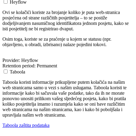
Heyflow
Ovi se kolačići koriste za brojanje koliko je puta web-stranica
posjećena od strane različitih posjetitelja – to se postiže
dodjeljivanjem nasumičnog identifikatora jednom posjetu, kako se
isti posjetitelj ne bi registrirao dvaput.
Osim toga, koriste se za praćenje u kojem se statusu (npr.
objavljeno, u obradi, izbrisano) nalaze pojedini tokovi.
Provider:
Heyflow
Retention period:
Permanent
Taboola
Taboola koristi informacije prikupljene putem kolačića na našim
web stranicama samo u vezi s našim uslugama. Taboola koristi te
informacije kako bi sačuvala vaše podatke, tako da ih ne morate
ponovno unositi prilikom vašeg sljedećeg posjeta, kako bi pratila
koliko posjetitelja imamo i razumjela kako se oni bave različitim
web stranicama na našim stranicama, kao i kako bi poboljšala i
upravljala našim web stranicama.
Taboola zaštita podataka