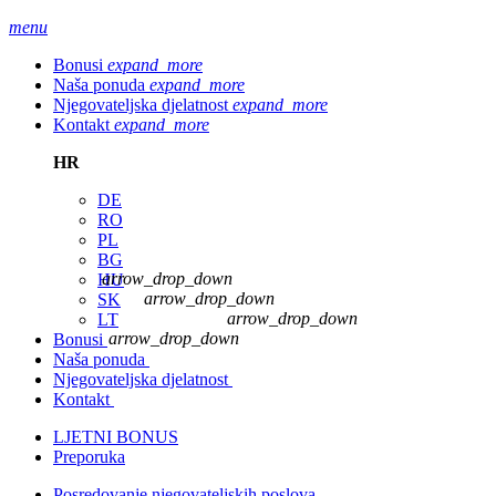
menu
Bonusi
expand_more
Naša ponuda
expand_more
Njegovateljska djelatnost
expand_more
Kontakt
expand_more
HR
DE
RO
PL
BG
arrow_drop_down
HU
arrow_drop_down
SK
arrow_drop_down
LT
arrow_drop_down
Bonusi
Naša ponuda
Njegovateljska djelatnost
Kontakt
LJETNI BONUS
Preporuka
Posredovanje njegovateljskih poslova