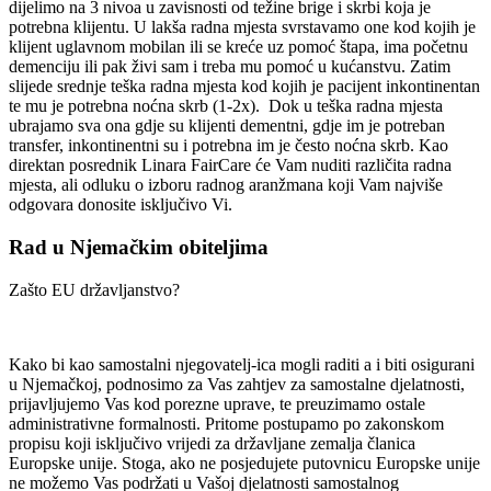
dijelimo na 3 nivoa u zavisnosti od težine brige i skrbi koja je
potrebna klijentu. U lakša radna mjesta svrstavamo one kod kojih je
klijent uglavnom mobilan ili se kreće uz pomoć štapa, ima početnu
demenciju ili pak živi sam i treba mu pomoć u kućanstvu. Zatim
slijede srednje teška radna mjesta kod kojih je pacijent inkontinentan
te mu je potrebna noćna skrb (1-2x). Dok u teška radna mjesta
ubrajamo sva ona gdje su klijenti dementni, gdje im je potreban
transfer, inkontinentni su i potrebna im je često noćna skrb. Kao
direktan posrednik Linara FairCare će Vam nuditi različita radna
mjesta, ali odluku o izboru radnog aranžmana koji Vam najviše
odgovara donosite isključivo Vi.
Rad u Njemačkim obiteljima
Zašto EU državljanstvo?
Kako bi kao samostalni njegovatelj-ica mogli raditi a i biti osigurani
u Njemačkoj, podnosimo za Vas zahtjev za samostalne djelatnosti,
prijavljujemo Vas kod porezne uprave, te preuzimamo ostale
administrativne formalnosti. Pritome postupamo po zakonskom
propisu koji isključivo vrijedi za državljane zemalja članica
Europske unije. Stoga, ako ne posjedujete putovnicu Europske unije
ne možemo Vas podržati u Vašoj djelatnosti samostalnog