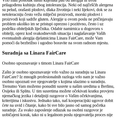
Vrlo mali postotak naših klijenata pati od alergija ili treba
prilagođenu kuhinju zbog intolerancija. Neki od najčešćih alergena
su pelud, orašasti plodovi, dlaka životinja i neki lijekovi, dok se za
netoleracniju često vežu mliječni proizvodi, morski plodovi i
proizvodi koji sadrže gluten. Alergije u ovom poslu ne pričinjavaju
problem ukoliko im se pristupi oprezno i pozitivno, često i uz
podršku obiteljskih liječnika. Odabir namirnica u dogovoru s
obitelji, oprez kod svakodnevnih situacija i naglašavanje Vaših
eventualnih alergija djelatnicima Linara FairCare, može Vam
pomoći da bezbrižno i ugodno boravite na svom radnom mjestu.
Suradnja sa Linara FairCare
Osobno upoznavanje s timom Linara FairCare
Zašto je osobno upoznavanje vrlo važno za suradnju sa Linara
FairCare? Iz mnogih profesionalnih razloga vrlo nam je važno
osobno upoznati sve njegovatelje s kojima ulazimo u suradnju.
Trenutno Vam možemo ponuditi susrete u našim uredima u Berlinu,
Osijeku ili Splitu. U tim susretima možete očekivati kratku provjeru
njemačkog jezika i detaljniji razgovor o Vašim očekivanjima,
kriterijima i iskustvu. Jednako tako, naš kooperacijski ugovor dobit
ćete na uvid i čitanje, kako bi sve bilo jasno od samog početka
suradnje. Za svako zaposlenje odlazak na osobni razgovor je
uobičajeni korak, tako ni u legalnom poslu njegovatelja proces nije