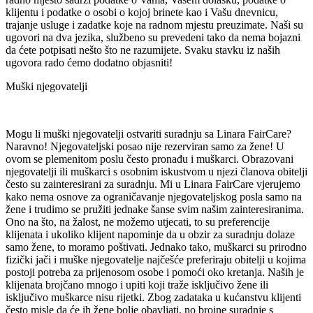
klijentu i podatke o osobi o kojoj brinete kao i Vašu dnevnicu,
trajanje usluge i zadatke koje na radnom mjestu preuzimate. Naši su
ugovori na dva jezika, službeno su prevedeni tako da nema bojazni
da ćete potpisati nešto što ne razumijete. Svaku stavku iz naših
ugovora rado ćemo dodatno objasniti!
Muški njegovatelji
Mogu li muški njegovatelji ostvariti suradnju sa Linara FairCare?
Naravno! Njegovateljski posao nije rezerviran samo za žene! U
ovom se plemenitom poslu često pronađu i muškarci. Obrazovani
njegovatelji ili muškarci s osobnim iskustvom u njezi članova obitelji
često su zainteresirani za suradnju. Mi u Linara FairCare vjerujemo
kako nema osnove za ograničavanje njegovateljskog posla samo na
žene i trudimo se pružiti jednake šanse svim našim zainteresiranima.
Ono na što, na žalost, ne možemo utjecati, to su preferencije
klijenata i ukoliko klijent napominje da u obzir za suradnju dolaze
samo žene, to moramo poštivati. Jednako tako, muškarci su prirodno
fizički jači i muške njegovatelje najčešće preferiraju obitelji u kojima
postoji potreba za prijenosom osobe i pomoći oko kretanja. Naših je
klijenata brojčano mnogo i upiti koji traže isključivo žene ili
isključivo muškarce nisu rijetki. Zbog zadataka u kućanstvu klijenti
često misle da će ih žene bolje obavljati, no brojne suradnje s