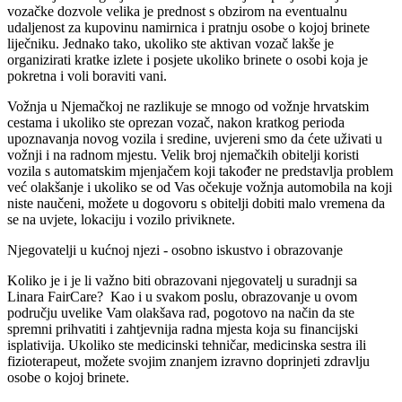
vozačke dozvole velika je prednost s obzirom na eventualnu
udaljenost za kupovinu namirnica i pratnju osobe o kojoj brinete
liječniku. Jednako tako, ukoliko ste aktivan vozač lakše je
organizirati kratke izlete i posjete ukoliko brinete o osobi koja je
pokretna i voli boraviti vani.
Vožnja u Njemačkoj ne razlikuje se mnogo od vožnje hrvatskim
cestama i ukoliko ste oprezan vozač, nakon kratkog perioda
upoznavanja novog vozila i sredine, uvjereni smo da ćete uživati u
vožnji i na radnom mjestu. Velik broj njemačkih obitelji koristi
vozila s automatskim mjenjačem koji također ne predstavlja problem
već olakšanje i ukoliko se od Vas očekuje vožnja automobila na koji
niste naučeni, možete u dogovoru s obitelji dobiti malo vremena da
se na uvjete, lokaciju i vozilo priviknete.
Njegovatelji u kućnoj njezi - osobno iskustvo i obrazovanje
Koliko je i je li važno biti obrazovani njegovatelj u suradnji sa
Linara FairCare? Kao i u svakom poslu, obrazovanje u ovom
području uvelike Vam olakšava rad, pogotovo na način da ste
spremni prihvatiti i zahtjevnija radna mjesta koja su financijski
isplativija. Ukoliko ste medicinski tehničar, medicinska sestra ili
fizioterapeut, možete svojim znanjem izravno doprinjeti zdravlju
osobe o kojoj brinete.