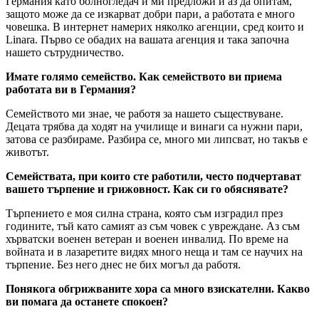
Германия като болногледач и ми предложи и аз да опитам,
защото може да се изкарват добри пари, а работата е много
човешка. В интернет намерих няколко агенции, сред които и
Linara. Първо се обадих на вашата агенция и така започна
нашето сътрудничество.
Имате голямо семейство. Как семейството ви приема
работата ви в Германия?
Семейството ми знае, че работя за нашето съществуване.
Децата трябва да ходят на училище и винаги са нужни пари,
затова се разбираме. Разбира се, много ми липсват, но такъв е
животът.
Семействата, при които сте работили, често подчертават
вашето търпение и грижовност. Как си го обяснявате?
Търпението е моя силна страна, която съм изградил през
годините, тъй като самият аз съм човек с увреждане. Аз съм
хърватски военен ветеран и военен инвалид. По време на
войната и в лазаретите видях много неща и там се научих на
търпение. Без него днес не бих могъл да работя.
Понякога обгрижваните хора са много взискателни. Какво
ви помага да останете спокоен?