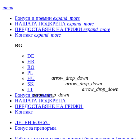
menu
Бонуси и премии
expand_more
НАШАТА ПОДКРЕПА
expand_more
ПРЕДОСТАВЯНЕ НА ГРИЖИ
expand_more
Kонтакт
expand_more
BG
DE
HR
RO
PL
arrow_drop_down
HU
arrow_drop_down
SK
arrow_drop_down
LT
arrow_drop_down
Бонуси и премии
НАШАТА ПОДКРЕПА
ПРЕДОСТАВЯНЕ НА ГРИЖИ
Kонтакт
ЛЕТЕН БОНУС
Бонус за препоръка
Работа като социален асистент / болногледач в Германия