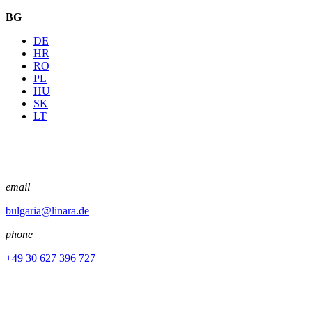
BG
DE
HR
RO
PL
HU
SK
LT
email
bulgaria@linara.de
phone
+49 30 627 396 727