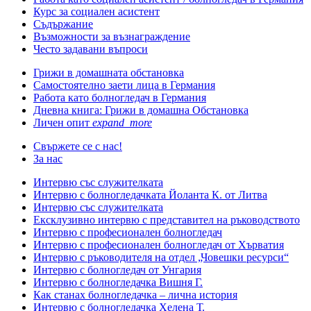
Курс за социален асистент
Съдържание
Възможности за възнаграждение
Често задавани въпроси
Грижи в домашната обстановка
Самостоятелно заети лица в Германия
Работа като болногледач в Германия
Дневна книга: Грижи в домашна Обстановка
Личен опит
expand_more
Свържете се с нас!
За нас
Интервю със служителката
Интервю с болногледачката Йоланта К. от Литва
Интервю със служителката
Ексклузивно интервю с представител на ръководството
Интервю с професионален болногледач
Интервю с професионален болногледач от Хърватия
Интервю с ръководителя на отдел „Човешки ресурси“
Интервю с болногледач от Унгария
Интервю с болногледачка Вишня Г.
Как станах болногледачка – лична история
Интервю с болногледачка Хелена Т.