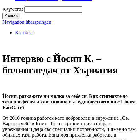
Keywords
Search
Navigation überspringen
Kонтакт
Интервю с Йосип К. –
болногледач от Хърватия
Йосип, разкажете ни малко за себе си. Как стигнахте до
тази професия и как започна сътрудничеството ви с Linara
FairCare?
От 2010 година работех като доброволец в сдружение „Св.
Вартоломей“ в Книн. Това е организация за хора с
увреждания и деца със специални потребности, и именно там
обикнах тази работа. Една моя приятелка работеше в