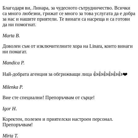
Благодаря ви, Линара, за чудесното сътрудничество. Всички
са много любезни, грижат се много за това услугата да е добра
за нас и нашите приятели. Те винаги са насреща и са готови
да ни помогнат.
Marta B.
Доволен съм от изключителните хора на Linara, които винаги
ни помагат.
Mandica P.
Най-добрата агенция за обгрижващи лица 👍👍👍👍👍👍❤️
Milenka P.
Вие сте специални! Препоръчвам от сърце!
Igor H.
Коректен, полезен и приятелски настроен персонал.
Препоръчвам!
Mirta T.