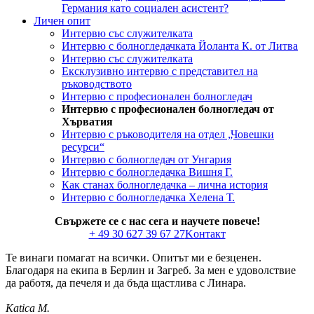
Германия като социален асистент?
Личен опит
Интервю със служителката
Интервю с болногледачката Йоланта К. от Литва
Интервю със служителката
Ексклузивно интервю с представител на
ръководството
Интервю с професионален болногледач
Интервю с професионален болногледач от
Хърватия
Интервю с ръководителя на отдел „Човешки
ресурси“
Интервю с болногледач от Унгария
Интервю с болногледачка Вишня Г.
Как станах болногледачка – лична история
Интервю с болногледачка Хелена Т.
Свържете се с нас сега и научете повече!
+ 49 30 627 39 67 27
Kонтакт
Те винаги помагат на всички. Опитът ми е безценен.
Благодаря на екипа в Берлин и Загреб. За мен е удоволствие
да работя, да печеля и да бъда щастлива с Линара.
Katica M.