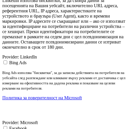
LinkedIn използва бисквитки, за да събира данни за
посещенията на Вашия уебсайт, включително URL адреса,
референтния URL, IP адреса, характеристиките на
устройството и браузъра (User Agent), както и времеви
маркировки. IP адресите се съкращават или – ако се използват
за идентифициране на потребители на различни устройства –
се хешират. Преки идентификатори на потребителите се
премахват в рамките на седем дни с цел псевдонимизация на
данните. Оставащите псевдонимизирани данни се изтриват
окончателно в срок от 180 дни.
Provider:
LinkedIn
Bing Ads
Bing Ads използва "бисквитки", за да записва действията на потребителя на
уебсайта след разглеждане или кликване върху реклами от доставчика с цел
измерване на ефективността на дадена реклама и показване на целеви
реклами на потребителя.
Политика за поверителност на Microsoft
Provider:
Microsoft
Facebook