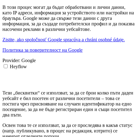
В този процес могат да бъдат обработвани и лични данни,
като IP адреси, информация за устройството или настройки на
браузъра. Google може да свърже тези данни с друга
информация, за да създаде потребителски профил и да показва
насочени реклами в различни уебсайтове.
Zistite, ako spoločnosť Google spracúva a chráni osobné údaje.
Политика за поверителност на Google
Provider:
Google
Heyflow
Тези „бисквитки“ се използват, за да се брои колко пъти даден
уебсайт е бил посетен от различни посетители – това се
постига чрез присвояване на случаен идентификатор на едно
посещение, за да не бъде регистриран един и същи посетител
два пъти.
Освен това те се използват, за да се проследява в какъв статус
(напр. публикувано, в процес на редакция, изтрито) се
намират отделните потоци.