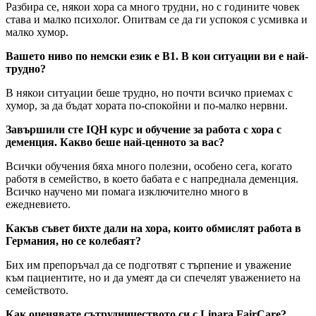
Разбира се, някои хора са много трудни, но с годините човек
става и малко психолог. Опитвам се да ги успокоя с усмивка и
малко хумор.
Вашето ниво по немски език е B1. В кои ситуации ви е най-
трудно?
В някои ситуации беше трудно, но почти всичко приемах с
хумор, за да бъдат хората по-спокойни и по-малко нервни.
Завършили сте IQH курс и обучение за работа с хора с
деменция. Какво беше най-ценното за вас?
Всички обучения бяха много полезни, особено сега, когато
работя в семейство, в което бабата е с напреднала деменция.
Всичко научено ми помага изключително много в
ежедневието.
Какъв съвет бихте дали на хора, които обмислят работа в
Германия, но се колебаят?
Бих им препоръчал да се подготвят с търпение и уважение
към пациентите, но и да умеят да си спечелят уважението на
семейството.
Как оценявате сътрудничеството си с Linara FairCare?