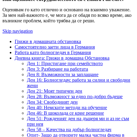
Оценявам го като отлично и основано на взаимно уважение.
За мен най-важното е, че мога да се обадя по всяко време, ако
възникне проблем, който трябва да се реши.
Skip navigation
Грижи в домашната обстановка
Самостоятелно заети лица в Германия
Работа като болногледач в Германия
Дневна книга: Грижи в домашна Обстановка
Ден 1: Пристигане при семейството
Ден 3: Разбиране на работата
Ден 8: Възможности за заплащане
Ден 16: Болногледач: работа за силни и свободни
жени
Ден 21: Моят типичен ден
Ден 28: Възможност за едно по-добро бъдеще
Ден 34: Свободният ден
Ден 40: Немските методи на обучение
Ден 46: В шоколада се крие решение
Ден 51: Рожденият ден на дъщеря ми и аз не съм
при нея
Ден 58 – Качества на добър болногледач
Опит- Защо да отворите малка частна фирма в