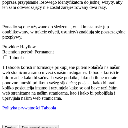
poprzez przypisanie losowego identyfikatora do jednej wizyty, aby
ten sam odwiedzający nie został zarejestrowany dwa razy.
Ponadto są one używane do śledzenia, w jakim statusie (np.
opublikowany, w trakcie edycji, usunięty) znajdują się poszczególne
przepływy. .
Provider:
Heyflow
Retention period:
Permanent
Taboola
TTaboola koristi informacije prikupljene putem kolačića na našim
web stranicama samo u vezi s našim uslugama. Taboola koristi te
informacije kako bi sačuvala vaše podatke, tako da ih ne morate
ponovno unositi prilikom vašeg sljedećeg posjeta, kako bi pratila
koliko posjetitelja imamo i razumjela kako se oni bave različitim
web stranicama na našim stranicama, kao i kako bi poboljšala i
upravljala našim web stranicama.
Polityka prywatności Taboola
Zapisz
Zaakceptuj wszystko