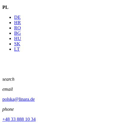
PL
DE
HR
RO
BG
HU
SK
LT
search
email
polska@linara.de
phone
+48 33 888 10 34