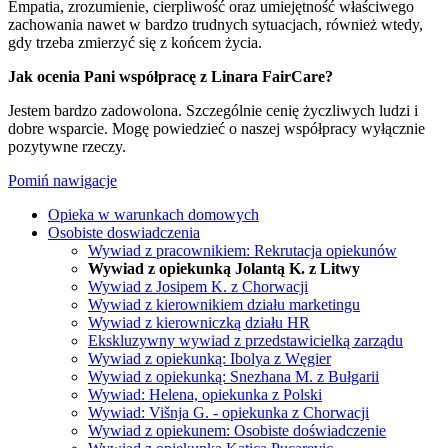
Empatia, zrozumienie, cierpliwość oraz umiejętność właściwego
zachowania nawet w bardzo trudnych sytuacjach, również wtedy,
gdy trzeba zmierzyć się z końcem życia.
Jak ocenia Pani współpracę z Linara FairCare?
Jestem bardzo zadowolona. Szczególnie cenię życzliwych ludzi i
dobre wsparcie. Mogę powiedzieć o naszej współpracy wyłącznie
pozytywne rzeczy.
Pomiń nawigacje
Opieka w warunkach domowych
Osobiste doswiadczenia
Wywiad z pracownikiem: Rekrutacja opiekunów
Wywiad z opiekunką Jolantą K. z Litwy
Wywiad z Josipem K. z Chorwacji
Wywiad z kierownikiem działu marketingu
Wywiad z kierowniczką działu HR
Ekskluzywny wywiad z przedstawicielką zarządu
Wywiad z opiekunką: Ibolya z Węgier
Wywiad z opiekunką: Snezhana M. z Bułgarii
Wywiad: Helena, opiekunka z Polski
Wywiad: Višnja G. - opiekunka z Chorwacji
Wywiad z opiekunem: Osobiste doświadczenie