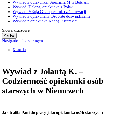
Wywiad z opiekunką: Snezhana M. z Bułgarii
Wywiad: Helena, opiekunka z Polski
Wywiad: Višnja G. - opiekunka z Chorwacji
Wywiad z opiekunem: Osobiste doświadczenie
Wywiad z opiekunką Katicą Pucarevic
Słowa kluczowe
Szukaj
Navigation überspringen
Kontakt
Wywiad z Jolantą K. –
Codzienność opiekunki osób
starszych w Niemczech
Jak trafiła Pani do pracy jako opiekunka osób starszych?