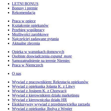
LETNI BONUS
Bonusy i premie
Rekomendacja
Praca w opiece
Kształcenie opiekunów
Przebieg współpracy
Możliwości zarobkowe
Najczęściej zadawane pytania
Aktualne zlecenia
Opieka w warunkach domowych
Osobiste doswiadczenia
expand_more
Samozatrudnienie na terenie Niemiec
Praca w Niemczech
O nas
Wywiad z pracownikiem: Rekrutacja opiekunów
Wywiad z opiekunką Jolantą K. z Litwy
Wywiad z Josipem K. z Chorwacji
Wywiad z kierownikiem działu marketingu
Wywiad z kierowniczką działu HR
Ekskluzywny wywiad z przedstawicielką zarządu
Wywiad z opiekunką: Ibolya z Węgier