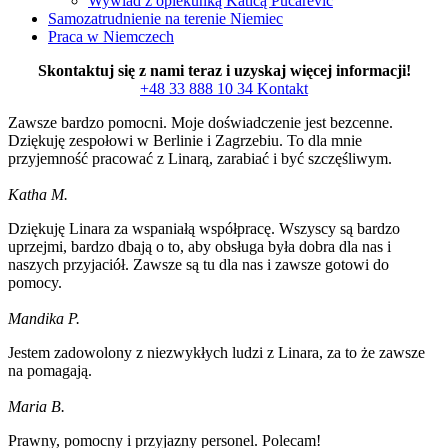
Wywiad z opiekunką Katicą Pucarevic
Samozatrudnienie na terenie Niemiec
Praca w Niemczech
Skontaktuj się z nami teraz i uzyskaj więcej informacji!
+48 33 888 10 34
Kontakt
Zawsze bardzo pomocni. Moje doświadczenie jest bezcenne.
Dziękuję zespołowi w Berlinie i Zagrzebiu. To dla mnie
przyjemność pracować z Linarą, zarabiać i być szczęśliwym.
Katha M.
Dziękuję Linara za wspaniałą współpracę. Wszyscy są bardzo
uprzejmi, bardzo dbają o to, aby obsługa była dobra dla nas i
naszych przyjaciół. Zawsze są tu dla nas i zawsze gotowi do
pomocy.
Mandika P.
Jestem zadowolony z niezwykłych ludzi z Linara, za to że zawsze
na pomagają.
Maria B.
Prawny, pomocny i przyjazny personel. Polecam!