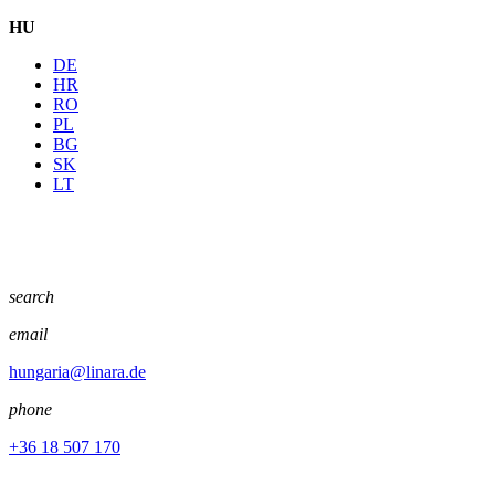
HU
DE
HR
RO
PL
BG
SK
LT
search
email
hungaria@linara.de
phone
+36 18 507 170