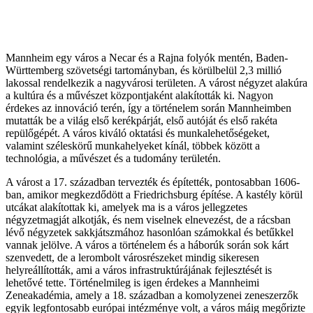
Mannheim egy város a Necar és a Rajna folyók mentén, Baden-
Württemberg szövetségi tartományban, és körülbelül 2,3 millió
lakossal rendelkezik a nagyvárosi területen. A várost négyzet alakúra
a kultúra és a művészet központjaként alakították ki. Nagyon
érdekes az innováció terén, így a történelem során Mannheimben
mutatták be a világ első kerékpárját, első autóját és első rakéta
repülőgépét. A város kiváló oktatási és munkalehetőségeket,
valamint széleskörű munkahelyeket kínál, többek között a
technológia, a művészet és a tudomány területén.
A várost a 17. században tervezték és építették, pontosabban 1606-
ban, amikor megkezdődött a Friedrichsburg építése. A kastély körül
utcákat alakítottak ki, amelyek ma is a város jellegzetes
négyzetmagját alkotják, és nem viselnek elnevezést, de a rácsban
lévő négyzetek sakkjátszmához hasonlóan számokkal és betűkkel
vannak jelölve. A város a történelem és a háborúk során sok kárt
szenvedett, de a lerombolt városrészeket mindig sikeresen
helyreállították, ami a város infrastruktúrájának fejlesztését is
lehetővé tette. Történelmileg is igen érdekes a Mannheimi
Zeneakadémia, amely a 18. században a komolyzenei zeneszerzők
egyik legfontosabb európai intézménye volt, a város máig megőrizte