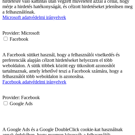
hirdetésre való kattintás után végzett műveleteit azzal a céllal, hogy
mérje a hirdetés hatékonyságát, és célzott hirdetéseket jelenítsen meg
a felhasználónak.
Microsoft adatvédelmi irányelvek
Provider:
Microsoft
Facebook
A Facebook sütiket használ, hogy a felhasználói viselkedés és
preferenciák alapján célzott hirdetéseket helyezzen el több
weboldalon. A sütik többek között egy titkosított azonosítót
tartalmaznak, amely lehetővé teszi a Facebook számára, hogy a
felhasználót több weboldalon is azonosítsa.
Facebook adatvédelmi irányelvek
Provider:
Facebook
Google Ads
A Google Ads és a Google DoubleClick cookie-kat használnak
annak érdekében, hogy nyomon kövessék a felhasználók