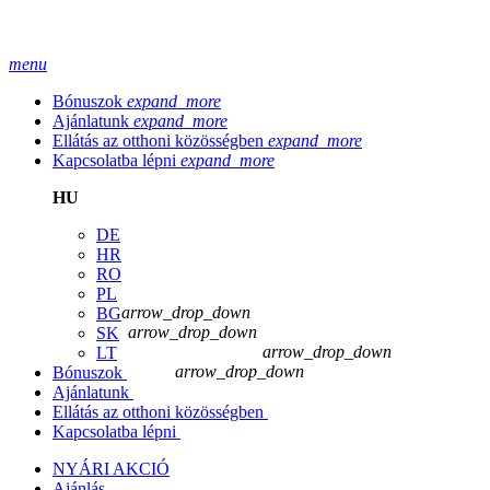
menu
Bónuszok
expand_more
Ajánlatunk
expand_more
Ellátás az otthoni közösségben
expand_more
Kapcsolatba lépni
expand_more
HU
DE
HR
RO
PL
arrow_drop_down
BG
arrow_drop_down
SK
arrow_drop_down
LT
arrow_drop_down
Bónuszok
Ajánlatunk
Ellátás az otthoni közösségben
Kapcsolatba lépni
NYÁRI AKCIÓ
Ajánlás