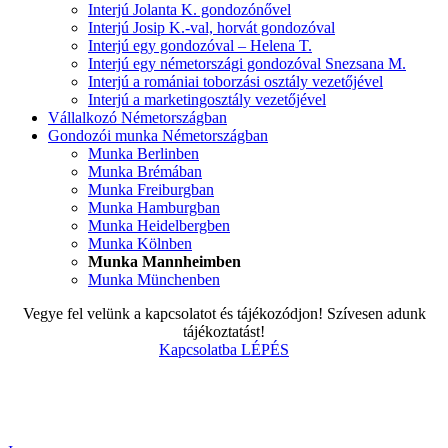
Interjú Jolanta K. gondozónővel
Interjú Josip K.-val, horvát gondozóval
Interjú egy gondozóval – Helena T.
Interjú egy németországi gondozóval Snezsana M.
Interjú a romániai toborzási osztály vezetőjével
Interjú a marketingosztály vezetőjével
Vállalkozó Németországban
Gondozói munka Németországban
Munka Berlinben
Munka Brémában
Munka Freiburgban
Munka Hamburgban
Munka Heidelbergben
Munka Kölnben
Munka Mannheimben
Munka Münchenben
Vegye fel velünk a kapcsolatot és tájékozódjon! Szívesen adunk
tájékoztatást!
Kapcsolatba LÉPÉS