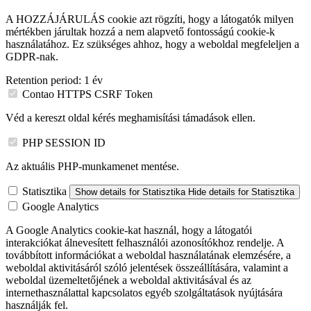
A HOZZÁJÁRULÁS cookie azt rögzíti, hogy a látogatók milyen
mértékben járultak hozzá a nem alapvető fontosságú cookie-k
használatához. Ez szükséges ahhoz, hogy a weboldal megfeleljen a
GDPR-nak.
Retention period:
1 év
Contao HTTPS CSRF Token
Véd a kereszt oldal kérés meghamisítási támadások ellen.
PHP SESSION ID
Az aktuális PHP-munkamenet mentése.
Statisztika
Show details
for Statisztika
Hide details
for Statisztika
Google Analytics
A Google Analytics cookie-kat használ, hogy a látogatói
interakciókat álnevesített felhasználói azonosítókhoz rendelje. A
továbbított információkat a weboldal használatának elemzésére, a
weboldal aktivitásáról szóló jelentések összeállítására, valamint a
weboldal üzemeltetőjének a weboldal aktivitásával és az
internethasználattal kapcsolatos egyéb szolgáltatások nyújtására
használják fel.