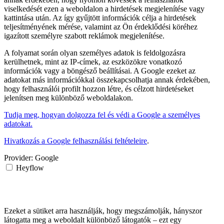
viselkedését ezen a weboldalon a hirdetések megjelenítése vagy
kattintása után. Az így gyűjtött információk célja a hirdetések
teljesítményének mérése, valamint az Ön érdeklődési köréhez
igazított személyre szabott reklámok megjelenítése.
A folyamat során olyan személyes adatok is feldolgozásra
kerülhetnek, mint az IP-címek, az eszközökre vonatkozó
információk vagy a böngésző beállításai. A Google ezeket az
adatokat más információkkal összekapcsolhatja annak érdekében,
hogy felhasználói profilt hozzon létre, és célzott hirdetéseket
jelenítsen meg különböző weboldalakon.
Tudja meg, hogyan dolgozza fel és védi a Google a személyes
adatokat.
Hivatkozás a Google felhasználási feltételeire
.
Provider:
Google
Heyflow
Ezeket a sütiket arra használják, hogy megszámolják, hányszor
látogatta meg a weboldalt különböző látogatók – ezt egy