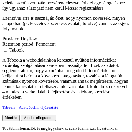
véletlenszerű azonosító hozzárendelésével érik el egy látogatáshoz,
így ugyanaz a látogató nem kerül kétszer regisztrálásra.
Ezenkívül arra is használják őket, hogy nyomon kövessék, milyen
állapotban (pl. közzétéve, szerkesztés alatt, törölve) vannak az egyes
folyamatok.
Provider:
Heyflow
Retention period:
Permanent
Taboola
A Taboola a weboldalainkon keresztül gyűjtött információkat
kizárólag szolgáltatásai keretében használja fel. Ezek az adatok
segítenek abban, hogy a korábban megadott információkat ne
kelljen újra beírnia a következő látogatáskor, továbbá a látogatók
számának nyomon követésére, valamint annak megértésére, hogyan
lépnek kapcsolatba a felhasználók az oldalaink különböző részeivel
– mindezt a weboldalaink fejlesztése és hatékony kezelése
érdekében.
Taboola – Adatvédelmi tájékoztató
Mentés
Mindet elfogadom
További információk és megjegyzések az adatvédelmi szabályzatunkban