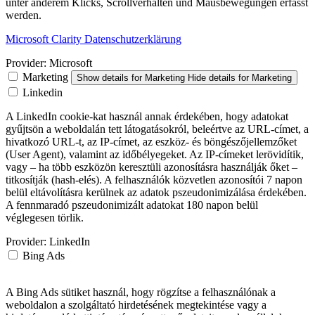
unter anderem Klicks, Scrollverhalten und Mausbewegungen erfasst
werden.
Microsoft Clarity Datenschutzerklärung
Provider:
Microsoft
Marketing
Show details
for Marketing
Hide details
for Marketing
Linkedin
A LinkedIn cookie-kat használ annak érdekében, hogy adatokat
gyűjtsön a weboldalán tett látogatásokról, beleértve az URL-címet, a
hivatkozó URL-t, az IP-címet, az eszköz- és böngészőjellemzőket
(User Agent), valamint az időbélyegeket. Az IP-címeket lerövidítik,
vagy – ha több eszközön keresztüli azonosításra használják őket –
titkosítják (hash-elés). A felhasználók közvetlen azonosítói 7 napon
belül eltávolításra kerülnek az adatok pszeudonimizálása érdekében.
A fennmaradó pszeudonimizált adatokat 180 napon belül
véglegesen törlik.
Provider:
LinkedIn
Bing Ads
A Bing Ads sütiket használ, hogy rögzítse a felhasználónak a
weboldalon a szolgáltató hirdetésének megtekintése vagy a