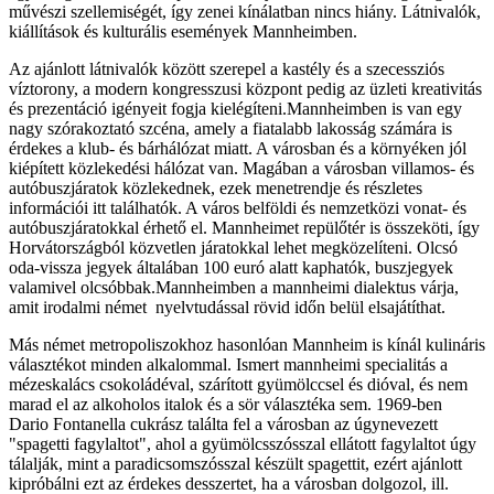
művészi szellemiségét, így zenei kínálatban nincs hiány. Látnivalók,
kiállítások és kulturális események Mannheimben.
Az ajánlott látnivalók között szerepel a kastély és a szecessziós
víztorony, a modern kongresszusi központ pedig az üzleti kreativitás
és prezentáció igényeit fogja kielégíteni.Mannheimben is van egy
nagy szórakoztató szcéna, amely a fiatalabb lakosság számára is
érdekes a klub- és bárhálózat miatt. A városban és a környéken jól
kiépített közlekedési hálózat van. Magában a városban villamos- és
autóbuszjáratok közlekednek, ezek menetrendje és részletes
információi itt találhatók. A város belföldi és nemzetközi vonat- és
autóbuszjáratokkal érhető el. Mannheimet repülőtér is összeköti, így
Horvátországból közvetlen járatokkal lehet megközelíteni. Olcsó
oda-vissza jegyek általában 100 euró alatt kaphatók, buszjegyek
valamivel olcsóbbak.Mannheimben a mannheimi dialektus várja,
amit irodalmi német nyelvtudással rövid időn belül elsajátíthat.
Más német metropoliszokhoz hasonlóan Mannheim is kínál kulináris
választékot minden alkalommal. Ismert mannheimi specialitás a
mézeskalács csokoládéval, szárított gyümölccsel és dióval, és nem
marad el az alkoholos italok és a sör választéka sem. 1969-ben
Dario Fontanella cukrász találta fel a városban az úgynevezett
"spagetti fagylaltot", ahol a gyümölcsszósszal ellátott fagylaltot úgy
tálalják, mint a paradicsomszósszal készült spagettit, ezért ajánlott
kipróbálni ezt az érdekes desszertet, ha a városban dolgozol, ill.