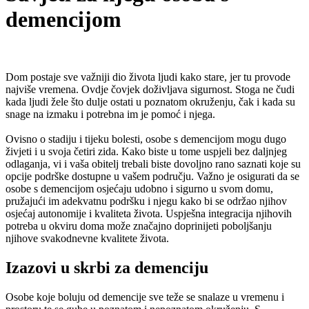
demencijom
Dom postaje sve važniji dio života ljudi kako stare, jer tu provode
najviše vremena. Ovdje čovjek doživljava sigurnost. Stoga ne čudi
kada ljudi žele što dulje ostati u poznatom okruženju, čak i kada su
snage na izmaku i potrebna im je pomoć i njega.
Ovisno o stadiju i tijeku bolesti, osobe s demencijom mogu dugo
živjeti i u svoja četiri zida. Kako biste u tome uspjeli bez daljnjeg
odlaganja, vi i vaša obitelj trebali biste dovoljno rano saznati koje su
opcije podrške dostupne u vašem području. Važno je osigurati da se
osobe s demencijom osjećaju udobno i sigurno u svom domu,
pružajući im adekvatnu podršku i njegu kako bi se održao njihov
osjećaj autonomije i kvaliteta života. Uspješna integracija njihovih
potreba u okviru doma može značajno doprinijeti poboljšanju
njihove svakodnevne kvalitete života.
Izazovi u skrbi za demenciju
Osobe koje boluju od demencije sve teže se snalaze u vremenu i