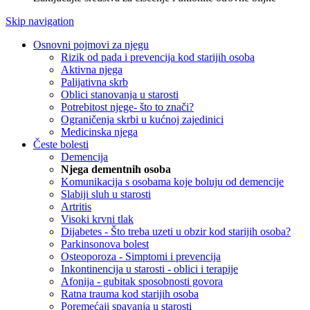
Skip navigation
Osnovni pojmovi za njegu
Rizik od pada i prevencija kod starijih osoba
Aktivna njega
Palijativna skrb
Oblici stanovanja u starosti
Potrebitost njege- što to znači?
Ograničenja skrbi u kućnoj zajedinici
Medicinska njega
Česte bolesti
Demencija
Njega dementnih osoba
Komunikacija s osobama koje boluju od demencije
Slabiji sluh u starosti
Artritis
Visoki krvni tlak
Dijabetes - Što treba uzeti u obzir kod starijih osoba?
Parkinsonova bolest
Osteoporoza - Simptomi i prevencija
Inkontinencija u starosti - oblici i terapije
Afonija - gubitak sposobnosti govora
Ratna trauma kod starijih osoba
Poremećaji spavanja u starosti