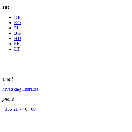
HR
DE
RO
PL
BG
HU
SK
LT
email
hrvatska@linara.de
phone
+385 21 77 07 00