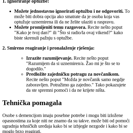
1. Ignoriranje optužbe:
Možete jednostavno ignorirati optužbu i ne odgovoriti.
To
može biti dobra opcija ako smatrate da je osoba koja vas
optužuje uznemirena ili da ne želite ulaziti u raspravu.
Možete promijeniti temu razgovora.
Recite nešto poput
"Kako je tvoj dan?" ili "Što si radio/la ovaj vikend?" kako
biste skrenuli pažnju s optužbe.
2. Smireno reagiranje i pronalaženje rješenja:
Izrazite razumijevanje.
Recite nešto poput
"Razumijem da si uznemiren/a. Žao mi je što se to
dogodilo."
Predložite zajedničku potragu za novčanikom.
Recite nešto poput "Možda je novčanik samo negdje
zaboravljen. Potražimo ga zajedno." Tako pokazujete
da ste spremni pomoći i da ne krijete ništa.
Tehnička pomagala
Osobe s demencijom imaju posebne potrebe i mogu biti izložene
opasnostima za koje niti ne znamo da su takve. može biti od pomoći
ugradnja tehničkih uređaja kako bi se izbjegle nezgode i kako bi se
moglo brzo reagirati.