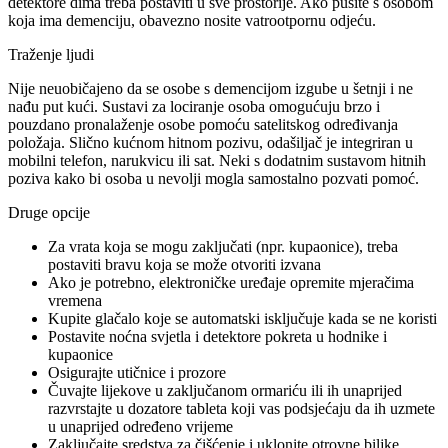
detektore dima treba postaviti u sve prostorije. Ako pušite s osobom
koja ima demenciju, obavezno nosite vatrootpornu odjeću.
Traženje ljudi
Nije neuobičajeno da se osobe s demencijom izgube u šetnji i ne
nađu put kući. Sustavi za lociranje osoba omogućuju brzo i
pouzdano pronalaženje osobe pomoću satelitskog određivanja
položaja. Slično kućnom hitnom pozivu, odašiljač je integriran u
mobilni telefon, narukvicu ili sat. Neki s dodatnim sustavom hitnih
poziva kako bi osoba u nevolji mogla samostalno pozvati pomoć.
Druge opcije
Za vrata koja se mogu zaključati (npr. kupaonice), treba
postaviti bravu koja se može otvoriti izvana
Ako je potrebno, elektroničke uređaje opremite mjeračima
vremena
Kupite glačalo koje se automatski isključuje kada se ne koristi
Postavite noćna svjetla i detektore pokreta u hodnike i
kupaonice
Osigurajte utičnice i prozore
Čuvajte lijekove u zaključanom ormariću ili ih unaprijed
razvrstajte u dozatore tableta koji vas podsjećaju da ih uzmete
u unaprijed određeno vrijeme
Zaključajte sredstva za čišćenje i uklonite otrovne biljke