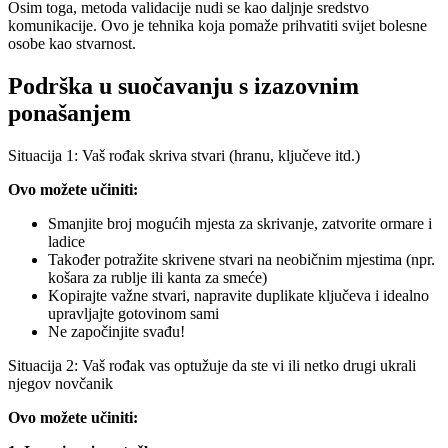
Osim toga, metoda validacije nudi se kao daljnje sredstvo
komunikacije. Ovo je tehnika koja pomaže prihvatiti svijet bolesne
osobe kao stvarnost.
Podrška u suočavanju s izazovnim
ponašanjem
Situacija 1: Vaš rođak skriva stvari (hranu, ključeve itd.)
Ovo možete učiniti:
Smanjite broj mogućih mjesta za skrivanje, zatvorite ormare i
ladice
Također potražite skrivene stvari na neobičnim mjestima (npr.
košara za rublje ili kanta za smeće)
Kopirajte važne stvari, napravite duplikate ključeva i idealno
upravljajte gotovinom sami
Ne započinjite svađu!
Situacija 2: Vaš rođak vas optužuje da ste vi ili netko drugi ukrali
njegov novčanik
Ovo možete učiniti: