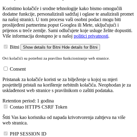
Koristimo kolačiće i srodne tehnologije kako bismo omogućili
dodatne funkcije, personalizirali sadržaj i oglase te analizirali promet
na našoj stranici. U tom procesu vaši osobni podaci mogu biti
proslijeđeni partnerima poput Googlea ili Mete, uključujući i
prijenos u treće zemlje. Sami odlučujete koje usluge želite dopustiti.
Više informacija dostupno je u našoj
politici privatnosti
.
Bitni
Show details
for Bitni
Hide details
for Bitni
Ovi kolačići su potrebni za pravilno funkcioniranje web stranice.
Consent
Pristanak za kolačiće koristi se za bilježenje u kojoj su mjeri
posjetitelji pristali na korištenje nebitnih kolačića. Neophodan je za
usklađenost web stranice s pravilnikom o zaštiti podataka.
Retention period:
1 godina
Contao HTTPS CSRF Token
Štiti Vas kao korisnika od napada krivotvorenja zahtjeva na više
web stranica.
PHP SESSION ID