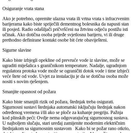
Osiguranje vrata stana
Ako je potrebno, opremite ulazna vrata ili vrtna vrata s infracrvenim
barijerama kako biste spriječili dementnog bolesnika da napusti stan
ili posjed. Radio odašiljači pričvršćeni na žrtvinu odjeću postižu isti
učinak. Ako dotična osoba prijeđe svjetlosnu barijeru, vi ili druge
prethodno definirane kontakt osobe bit ćete obaviješteni.
Sigurne slavine
Kako biste izbjegli opekline od prevruće vode iz slavine, može se
ugraditi miješalica s graničnikom temperature. Nadalje, ugradnjom
regulatora protoka vode može se ograničiti dotok vode i time izbjeći
veće štete od vode. Uvjet za instalaciju je da se dotična osoba može
nositi s novim rješenjem.
Smanjite opasnost od požara
Kako biste smanjili rizik od požara, štednjak treba osigurati.
Sigurnosni sustavi štednjaka automatski isključuju štednjak nakon
određenog vremena i/ili ako se ploče za kuhanje pregriju. Pažnja
kod plinskih peći: Ovdje nema odgovarajućeg sigurnosnog sustava.
U najboljem slučaju, stari uređaj zamijenite modernim električnim
štednjakom sa sigurnosnim sustavom Kako bi se požar rano otkrio,