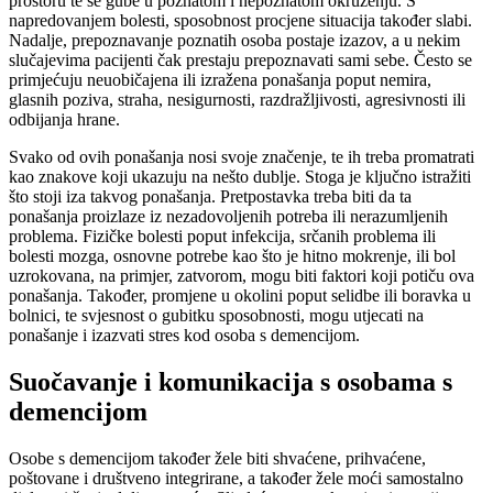
prostoru te se gube u poznatom i nepoznatom okruženju. S
napredovanjem bolesti, sposobnost procjene situacija također slabi.
Nadalje, prepoznavanje poznatih osoba postaje izazov, a u nekim
slučajevima pacijenti čak prestaju prepoznavati sami sebe. Često se
primjećuju neuobičajena ili izražena ponašanja poput nemira,
glasnih poziva, straha, nesigurnosti, razdražljivosti, agresivnosti ili
odbijanja hrane.
Svako od ovih ponašanja nosi svoje značenje, te ih treba promatrati
kao znakove koji ukazuju na nešto dublje. Stoga je ključno istražiti
što stoji iza takvog ponašanja. Pretpostavka treba biti da ta
ponašanja proizlaze iz nezadovoljenih potreba ili nerazumljenih
problema. Fizičke bolesti poput infekcija, srčanih problema ili
bolesti mozga, osnovne potrebe kao što je hitno mokrenje, ili bol
uzrokovana, na primjer, zatvorom, mogu biti faktori koji potiču ova
ponašanja. Također, promjene u okolini poput selidbe ili boravka u
bolnici, te svjesnost o gubitku sposobnosti, mogu utjecati na
ponašanje i izazvati stres kod osoba s demencijom.
Suočavanje i komunikacija s osobama s
demencijom
Osobe s demencijom također žele biti shvaćene, prihvaćene,
poštovane i društveno integrirane, a također žele moći samostalno