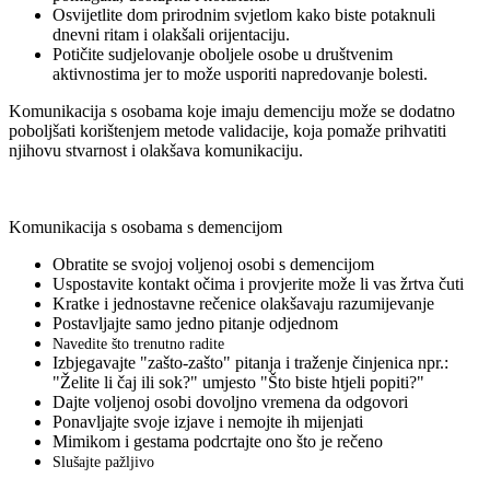
Osvijetlite dom prirodnim svjetlom kako biste potaknuli
dnevni ritam i olakšali orijentaciju.
Potičite sudjelovanje oboljele osobe u društvenim
aktivnostima jer to može usporiti napredovanje bolesti.
Komunikacija s osobama koje imaju demenciju može se dodatno
poboljšati korištenjem metode validacije, koja pomaže prihvatiti
njihovu stvarnost i olakšava komunikaciju.
Komunikacija s osobama s demencijom
Obratite se svojoj voljenoj osobi s demencijom
Uspostavite kontakt očima i provjerite može li vas žrtva čuti
Kratke i jednostavne rečenice olakšavaju razumijevanje
Postavljajte samo jedno pitanje odjednom
Navedite što trenutno radite
Izbjegavajte "zašto-zašto" pitanja i traženje činjenica npr.:
"Želite li čaj ili sok?" umjesto "Što biste htjeli popiti?"
Dajte voljenoj osobi dovoljno vremena da odgovori
Ponavljajte svoje izjave i nemojte ih mijenjati
Mimikom i gestama podcrtajte ono što je rečeno
Slušajte pažljivo