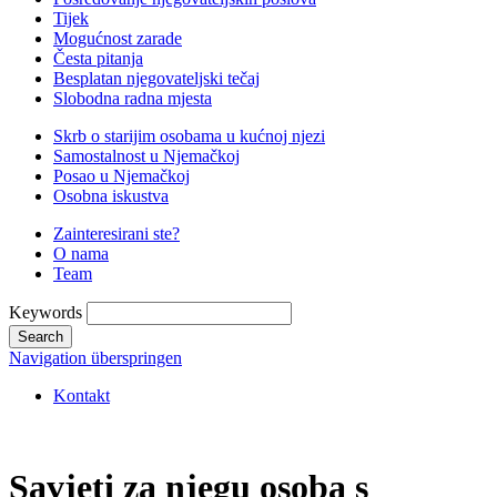
Tijek
Mogućnost zarade
Česta pitanja
Besplatan njegovateljski tečaj
Slobodna radna mjesta
Skrb o starijim osobama u kućnoj njezi
Samostalnost u Njemačkoj
Posao u Njemačkoj
Osobna iskustva
Zainteresirani ste?
O nama
Team
Keywords
Search
Navigation überspringen
Kontakt
Savjeti za njegu osoba s