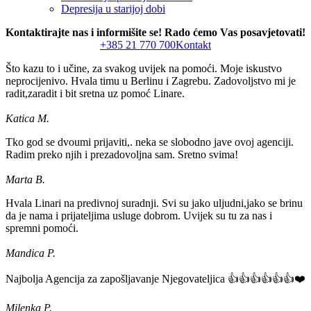
Depresija u starijoj dobi
Kontaktirajte nas i informišite se! Rado ćemo Vas posavjetovati!
+385 21 770 700
Kontakt
Što kazu to i učine, za svakog uvijek na pomoći. Moje iskustvo
neprocijenivo. Hvala timu u Berlinu i Zagrebu. Zadovoljstvo mi je
radit,zaradit i bit sretna uz pomoć Linare.
Katica M.
Tko god se dvoumi prijaviti,. neka se slobodno jave ovoj agenciji.
Radim preko njih i prezadovoljna sam. Sretno svima!
Marta B.
Hvala Linari na predivnoj suradnji. Svi su jako uljudni,jako se brinu
da je nama i prijateljima usluge dobrom. Uvijek su tu za nas i
spremni pomoći.
Mandica P.
Najbolja Agencija za zapošljavanje Njegovateljica 👍👍👍👍👍👍❤️
Milenka P.