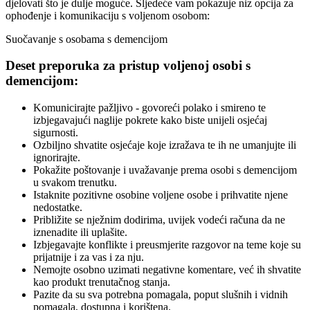
djelovati što je dulje moguće. Sljedeće vam pokazuje niz opcija za
ophođenje i komunikaciju s voljenom osobom:
Suočavanje s osobama s demencijom
Deset preporuka za pristup voljenoj osobi s
demencijom:
Komunicirajte pažljivo - govoreći polako i smireno te
izbjegavajući naglije pokrete kako biste unijeli osjećaj
sigurnosti.
Ozbiljno shvatite osjećaje koje izražava te ih ne umanjujte ili
ignorirajte.
Pokažite poštovanje i uvažavanje prema osobi s demencijom
u svakom trenutku.
Istaknite pozitivne osobine voljene osobe i prihvatite njene
nedostatke.
Približite se nježnim dodirima, uvijek vodeći računa da ne
iznenadite ili uplašite.
Izbjegavajte konflikte i preusmjerite razgovor na teme koje su
prijatnije i za vas i za nju.
Nemojte osobno uzimati negativne komentare, već ih shvatite
kao produkt trenutačnog stanja.
Pazite da su sva potrebna pomagala, poput slušnih i vidnih
pomagala, dostupna i korištena.