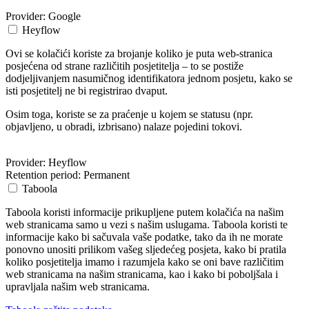
Provider:
Google
Heyflow
Ovi se kolačići koriste za brojanje koliko je puta web-stranica
posjećena od strane različitih posjetitelja – to se postiže
dodjeljivanjem nasumičnog identifikatora jednom posjetu, kako se
isti posjetitelj ne bi registrirao dvaput.
Osim toga, koriste se za praćenje u kojem se statusu (npr.
objavljeno, u obradi, izbrisano) nalaze pojedini tokovi.
Provider:
Heyflow
Retention period:
Permanent
Taboola
Taboola koristi informacije prikupljene putem kolačića na našim
web stranicama samo u vezi s našim uslugama. Taboola koristi te
informacije kako bi sačuvala vaše podatke, tako da ih ne morate
ponovno unositi prilikom vašeg sljedećeg posjeta, kako bi pratila
koliko posjetitelja imamo i razumjela kako se oni bave različitim
web stranicama na našim stranicama, kao i kako bi poboljšala i
upravljala našim web stranicama.