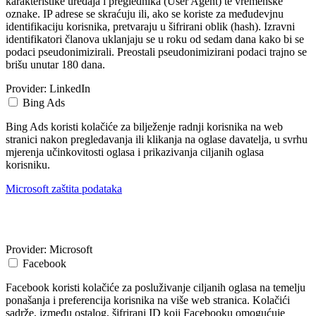
karakteristike uređaja i preglednika (User Agent) te vremenske
oznake. IP adrese se skraćuju ili, ako se koriste za međudevjnu
identifikaciju korisnika, pretvaraju u šifrirani oblik (hash). Izravni
identifikatori članova uklanjaju se u roku od sedam dana kako bi se
podaci pseudonimizirali. Preostali pseudonimizirani podaci trajno se
brišu unutar 180 dana.
Provider:
LinkedIn
Bing Ads
Bing Ads koristi kolačiće za bilježenje radnji korisnika na web
stranici nakon pregledavanja ili klikanja na oglase davatelja, u svrhu
mjerenja učinkovitosti oglasa i prikazivanja ciljanih oglasa
korisniku.
Microsoft zaštita podataka
Provider:
Microsoft
Facebook
Facebook koristi kolačiće za posluživanje ciljanih oglasa na temelju
ponašanja i preferencija korisnika na više web stranica. Kolačići
sadrže, između ostalog, šifrirani ID koji Facebooku omogućuje