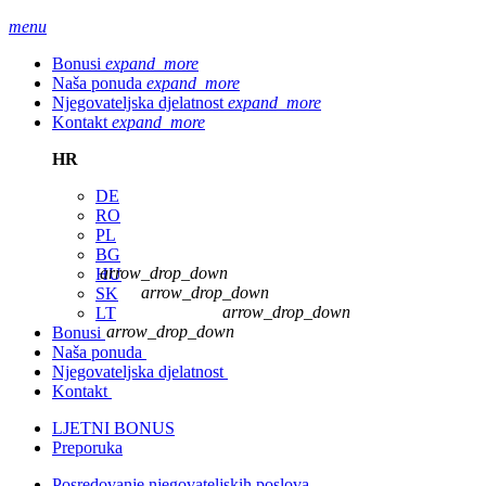
menu
Bonusi
expand_more
Naša ponuda
expand_more
Njegovateljska djelatnost
expand_more
Kontakt
expand_more
HR
DE
RO
PL
BG
arrow_drop_down
HU
arrow_drop_down
SK
arrow_drop_down
LT
arrow_drop_down
Bonusi
Naša ponuda
Njegovateljska djelatnost
Kontakt
LJETNI BONUS
Preporuka
Posredovanje njegovateljskih poslova