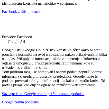
identifikaciju korisnika na nekoliko web stranica.
Facebook zaštita podataka
Provider:
Facebook
Google Ads
Google Ads i Google DoubleClick koriste kolačiće kako bi pratili
ponašanje korisnika na ovoj web stranici nakon prikazivanja ili klika
na oglas. Prikupljene informacije služe za mjerenje učinkovitosti
oglasa te omogućuju prikaz personaliziranih reklama koje su
usklađene s vašim interesima.
Tom prilikom mogu se obrađivati i osobni podaci poput IP-adresa,
informacija o uređaju ili postavki preglednika. Google može te
podatke povezati s drugim informacijama kako bi izradio korisnički
profil i prikazivao ciljane oglase na različitim web stranicama.
Saznajte kako Google obrađuje i štiti osobne podatke.
Google zaštita podataka