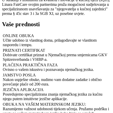
Linara FairCare svojim partnerima pruža mogućnost sudjelovanja u
specijaliziranom usavršavanju za "njegovatelja u kućnoj zajednici"
prema § 45c stav 3 i 3a SGB XI, uz posebne uvjete.
Vaše prednosti
ONLINE OBUKA
Učite udobno iz vlastitog doma, prilagođavajte se vlastitom
rasporedu i tempu.
PRIZNATI CERTIFIKAT
Dobivate certifikat priznat u Njemačkoj prema smjernicama GKV
Spitzenverbanda i VHBP-a.
PLAĆENA PRAKTIČNA FAZA
Ovisno o vašem iskustvu i poznavanju njemačkog jezika.
JAMSTVO POSLA
Nakon uspješne obuke, nudimo vam dodatne zadatke i obično
povećanje plaće od 200 eura.
JEZIČNA APLIKACIJA
Posredujemo specijalizirana znanja njemačkog jezika za kućnu
njegu putem intuitivne jezične aplikacije.
OBUKA NA VAŠEM MATERINSKOM JEZIKU:
Razumijemo važnost udobnosti tijekom učenja. Pružamo podršku i