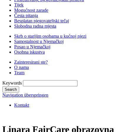
Tijek
Mogućnost zarade
Česta pitanja
Besplatan njegovateljski tečaj
Slobodna radna mjesta
Skrb o starijim osobama u kućnoj njezi
Samostalnost u Njemačkoj
Posao u Njemačkoj
Osobna iskustva
Zainteresirani ste?
O nama
Team
Keywords
Search
Navigation überspringen
Kontakt
Linara FairCare obrazovna