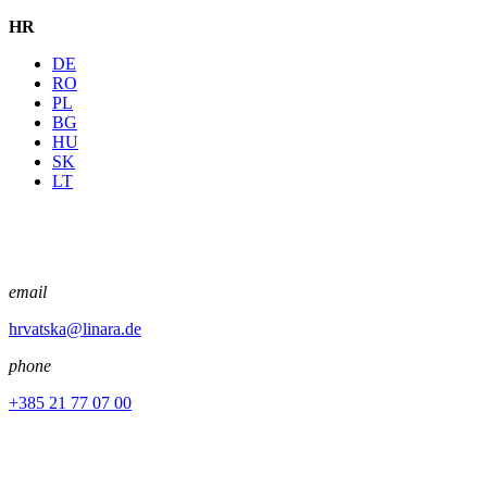
HR
DE
RO
PL
BG
HU
SK
LT
email
hrvatska@linara.de
phone
+385 21 77 07 00