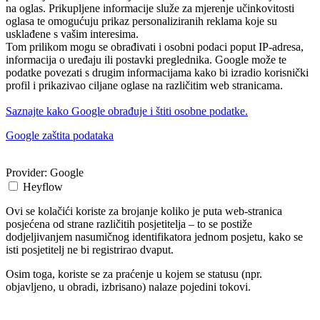
na oglas. Prikupljene informacije služe za mjerenje učinkovitosti
oglasa te omogućuju prikaz personaliziranih reklama koje su
usklađene s vašim interesima.
Tom prilikom mogu se obrađivati i osobni podaci poput IP-adresa,
informacija o uređaju ili postavki preglednika. Google može te
podatke povezati s drugim informacijama kako bi izradio korisnički
profil i prikazivao ciljane oglase na različitim web stranicama.
Saznajte kako Google obrađuje i štiti osobne podatke.
Google zaštita podataka
Provider:
Google
Heyflow
Ovi se kolačići koriste za brojanje koliko je puta web-stranica
posjećena od strane različitih posjetitelja – to se postiže
dodjeljivanjem nasumičnog identifikatora jednom posjetu, kako se
isti posjetitelj ne bi registrirao dvaput.
Osim toga, koriste se za praćenje u kojem se statusu (npr.
objavljeno, u obradi, izbrisano) nalaze pojedini tokovi.