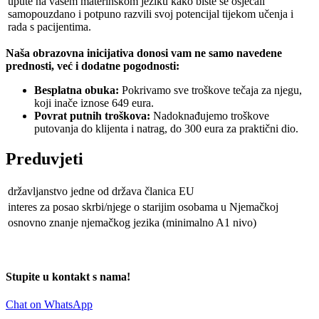
upute na vašem materinskom jeziku kako biste se osjećali
samopouzdano i potpuno razvili svoj potencijal tijekom učenja i
rada s pacijentima.
Naša obrazovna inicijativa donosi vam ne samo navedene
prednosti, već i dodatne pogodnosti:
Besplatna obuka:
Pokrivamo sve troškove tečaja za njegu,
koji inače iznose 649 eura.
Povrat putnih troškova:
Nadoknađujemo troškove
putovanja do klijenta i natrag, do 300 eura za praktični dio.
Preduvjeti
državljanstvo jedne od država članica EU
interes za posao skrbi/njege o starijim osobama u Njemačkoj
osnovno znanje njemačkog jezika (minimalno A1 nivo)
Stupite u kontakt s nama!
Chat on WhatsApp