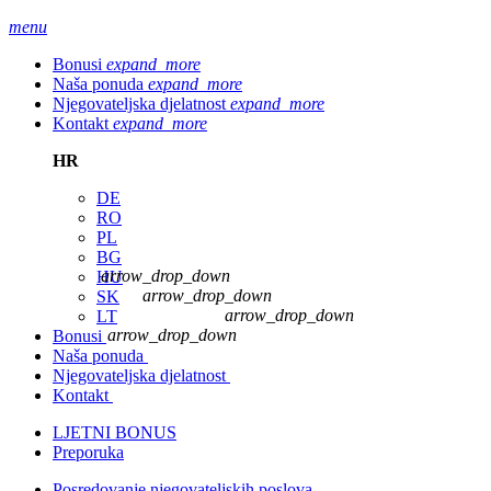
menu
Bonusi
expand_more
Naša ponuda
expand_more
Njegovateljska djelatnost
expand_more
Kontakt
expand_more
HR
DE
RO
PL
BG
arrow_drop_down
HU
arrow_drop_down
SK
arrow_drop_down
LT
arrow_drop_down
Bonusi
Naša ponuda
Njegovateljska djelatnost
Kontakt
LJETNI BONUS
Preporuka
Posredovanje njegovateljskih poslova