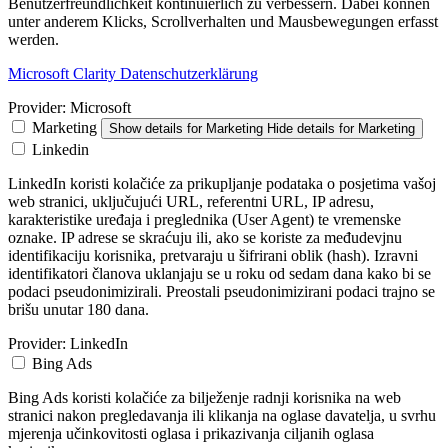
Benutzerfreundlichkeit kontinuierlich zu verbessern. Dabei können
unter anderem Klicks, Scrollverhalten und Mausbewegungen erfasst
werden.
Microsoft Clarity Datenschutzerklärung
Provider:
Microsoft
Marketing
Show details
for Marketing
Hide details
for Marketing
Linkedin
LinkedIn koristi kolačiće za prikupljanje podataka o posjetima vašoj
web stranici, uključujući URL, referentni URL, IP adresu,
karakteristike uređaja i preglednika (User Agent) te vremenske
oznake. IP adrese se skraćuju ili, ako se koriste za međudevjnu
identifikaciju korisnika, pretvaraju u šifrirani oblik (hash). Izravni
identifikatori članova uklanjaju se u roku od sedam dana kako bi se
podaci pseudonimizirali. Preostali pseudonimizirani podaci trajno se
brišu unutar 180 dana.
Provider:
LinkedIn
Bing Ads
Bing Ads koristi kolačiće za bilježenje radnji korisnika na web
stranici nakon pregledavanja ili klikanja na oglase davatelja, u svrhu
mjerenja učinkovitosti oglasa i prikazivanja ciljanih oglasa