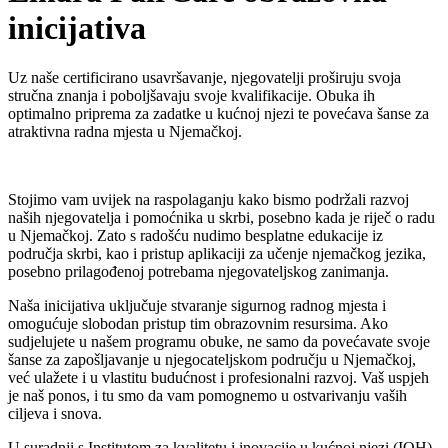
inicijativa
Uz naše certificirano usavršavanje, njegovatelji proširuju svoja
stručna znanja i poboljšavaju svoje kvalifikacije. Obuka ih
optimalno priprema za zadatke u kućnoj njezi te povećava šanse za
atraktivna radna mjesta u Njemačkoj.
Stojimo vam uvijek na raspolaganju kako bismo podržali razvoj
naših njegovatelja i pomoćnika u skrbi, posebno kada je riječ o radu
u Njemačkoj. Zato s radošću nudimo besplatne edukacije iz
područja skrbi, kao i pristup aplikaciji za učenje njemačkog jezika,
posebno prilagođenoj potrebama njegovateljskog zanimanja.
Naša inicijativa uključuje stvaranje sigurnog radnog mjesta i
omogućuje slobodan pristup tim obrazovnim resursima. Ako
sudjelujete u našem programu obuke, ne samo da povećavate svoje
šanse za zapošljavanje u njegocateljskom području u Njemačkoj,
već ulažete i u vlastitu budućnost i profesionalni razvoj. Vaš uspjeh
je naš ponos, i tu smo da vam pomognemo u ostvarivanju vaših
ciljeva i snova.
U suradnji s Institutom za kvalitetu i inovacije u kućnoj njezi (IQH),