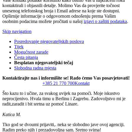
Vaše kontakt podatke koristimo kako bismo Vas u najkraćem roku
kontaktirali i objasnili detalje. Molimo Vas da provjerite točnost
unesenog telefonskog broja i Email adrese na koje ste dostupni.
Opširnije informacije o odgovornom odnošenju prema Vašim
osobnim podacima možete pročitati u našoj
izjavi o zaštiti podataka
.
Skip navigation
Posredovanje njegovateljskih poslova
Tijek
Mogućnost zarade
Česta pitanja
Besplatan njegovateljski tečaj
Slobodna radna mjesta
Kontaktirajte nas i informišite se! Rado ćemo Vas posavjetovati!
+385 21 770 700
Kontakt
Što kazu to i učine, za svakog uvijek na pomoći. Moje iskustvo
neprocijenivo. Hvala timu u Berlinu i Zagrebu. Zadovoljstvo mi je
radit,zaradit i bit sretna uz pomoć Linare.
Katica M.
Tko god se dvoumi prijaviti,. neka se slobodno jave ovoj agenciji.
Radim preko njih i prezadovoljna sam. Sretno svima!