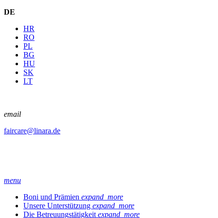
DE
HR
RO
PL
BG
HU
SK
LT
email
faircare@linara.de
menu
Boni und Prämien
expand_more
Unsere Unterstützung
expand_more
Die Betreuungstätigkeit
expand_more