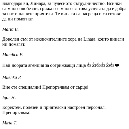
Благодаря ви, Линара, за чудесното сътрудничество. Всички
са много любезни, грижат се много за това услугата да е добра
за нас и нашите приятели. Те винаги са насреща и са готови
да ни помогнат.
Marta B.
Доволен съм от изключителните хора на Linara, които винаги
ни помагат.
Mandica P.
Най-добрата агенция за обгрижващи лица 👍👍👍👍👍👍❤️
Milenka P.
Вие сте специални! Препоръчвам от сърце!
Igor H.
Коректен, полезен и приятелски настроен персонал.
Препоръчвам!
Mirta T.