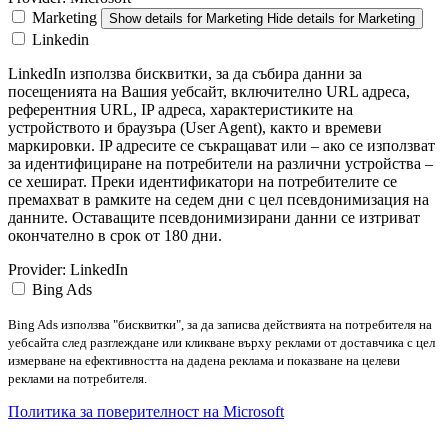
Marketing
Show details
for Marketing
Hide details
for Marketing
Linkedin
LinkedIn използва бисквитки, за да събира данни за
посещенията на Вашия уебсайт, включително URL адреса,
референтния URL, IP адреса, характеристиките на
устройството и браузъра (User Agent), както и времеви
маркировки. IP адресите се съкращават или – ако се използват
за идентифициране на потребители на различни устройства –
се хешират. Преки идентификатори на потребителите се
премахват в рамките на седем дни с цел псевдонимизация на
данните. Оставащите псевдонимизирани данни се изтриват
окончателно в срок от 180 дни.
Provider:
LinkedIn
Bing Ads
Bing Ads използва "бисквитки", за да записва действията на потребителя на
уебсайта след разглеждане или кликване върху реклами от доставчика с цел
измерване на ефективността на дадена реклама и показване на целеви
реклами на потребителя.
Политика за поверителност на Microsoft