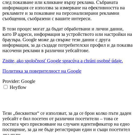
след показване или кликване върху реклама. Събраната
информация се използва за измерване на ефективността на
рекламите и за показване на персонализирани рекламни
съобщения, съобразени с вашите интереси.
В този процес могат да бъдат обработвани и лични данни,
като IP адреси, информация за устройството или настройки на
браузъра. Google може да свърже тези данни с друга
информация, за да създаде потребителски профил и да показва
насочени реклами в различни уебсайтове.
Zistite, ako spoločnosť Google spracúva a chráni osobné údaje.
Политика за поверителност на Google
Provider:
Google
Heyflow
Тези „бисквитки“ се използват, за да се брои колко пъти даден
уебсайт е бил посетен от различни посетители – това се
постига чрез присвояване на случаен идентификатор на едно
посещение, за да не бъде регистриран един и същи посетител
два пъти.