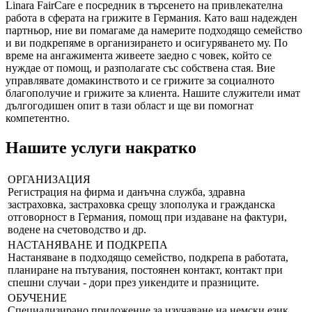
Linara FairCare е посредник в търсенето на привлекателна
работа в сферата на грижите в Германия. Като ваш надежден
партньор, ние ви помагаме да намерите подходящо семейство
и ви подкрепяме в организирането и осигуряването му. По
време на ангажимента живеете заедно с човек, който се
нуждае от помощ, и разполагате със собствена стая. Вие
управлявате домакинството и се грижите за социалното
благополучие и грижите за клиента. Нашите служители имат
дългогодишен опит в тази област и ще ви помогнат
компетентно.
Нашите услуги накратко
ОРГАНИЗАЦИЯ
Регистрация на фирма и данъчна служба, здравна
застраховка, застраховка срещу злополука и гражданска
отговорност в Германия, помощ при издаване на фактури,
водене на счетоводство и др.
НАСТАНЯВАНЕ И ПОДКРЕПА
Настаняване в подходящо семейство, подкрепа в работата,
планиране на пътувания, постоянен контакт, контакт при
спешни случаи - дори през уикендите и празниците.
ОБУЧЕНИЕ
Специализирано приложение за изучаване на немски език,