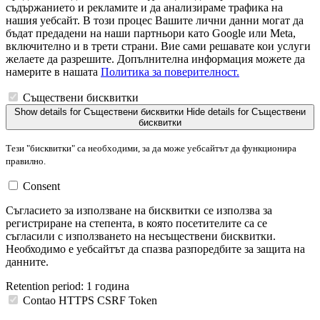
съдържанието и рекламите и да анализираме трафика на
нашия уебсайт. В този процес Вашите лични данни могат да
бъдат предадени на наши партньори като Google или Meta,
включително и в трети страни. Вие сами решавате кои услуги
желаете да разрешите. Допълнителна информация можете да
намерите в нашата
Политика за поверителност.
Съществени бисквитки
Show details
for Съществени бисквитки
Hide details
for Съществени
бисквитки
Тези "бисквитки" са необходими, за да може уебсайтът да функционира
правилно.
Consent
Съгласието за използване на бисквитки се използва за
регистриране на степента, в която посетителите са се
съгласили с използването на несъществени бисквитки.
Необходимо е уебсайтът да спазва разпоредбите за защита на
данните.
Retention period:
1 година
Contao HTTPS CSRF Token