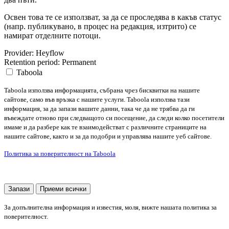
Освен това те се използват, за да се проследява в какъв статус
(напр. публикувано, в процес на редакция, изтрито) се
намират отделните потоци.
Provider:
Heyflow
Retention period:
Permanent
Taboola
Taboola използва информацията, събрана чрез бисквитки на нашите
сайтове, само във връзка с нашите услуги. Taboola използва тази
информация, за да запази вашите данни, така че да не трябва да ги
въвеждате отново при следващото си посещение, да следи колко посетители
имаме и да разбере как те взаимодействат с различните страниците на
нашите сайтове, както и за да подобри и управлява нашите уеб сайтове.
Политика за поверителност на Taboola
Запази
Приеми всички
За допълнителна информация и известия, моля, вижте нашата политика за
поверителност.