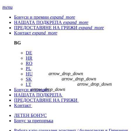
menu
Бонуси и премии
expand_more
НАШАТА ПОДКРЕПА
expand_more
ПРЕДОСТАВЯНЕ НА ГРИЖИ
expand_more
Kонтакт
expand_more
BG
DE
HR
RO
PL
arrow_drop_down
HU
arrow_drop_down
SK
arrow_drop_down
LT
arrow_drop_down
Бонуси и премии
НАШАТА ПОДКРЕПА
ПРЕДОСТАВЯНЕ НА ГРИЖИ
Kонтакт
ЛЕТЕН БОНУС
Бонус за препоръка
Работа като социален асистент / болногледач в Германия