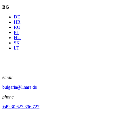
BG
DE
HR
RO
PL
HU
SK
LT
email
bulgaria@linara.de
phone
+49 30 627 396 727