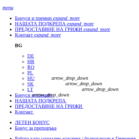
menu
Бонуси и премии
expand_more
НАШАТА ПОДКРЕПА
expand_more
ПРЕДОСТАВЯНЕ НА ГРИЖИ
expand_more
Kонтакт
expand_more
BG
DE
HR
RO
PL
arrow_drop_down
HU
arrow_drop_down
SK
arrow_drop_down
LT
arrow_drop_down
Бонуси и премии
НАШАТА ПОДКРЕПА
ПРЕДОСТАВЯНЕ НА ГРИЖИ
Kонтакт
ЛЕТЕН БОНУС
Бонус за препоръка
Работа като социален асистент / болногледач в Германия