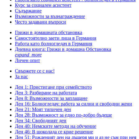
Курс за социален асистент
Съдържание
Възможности за възнаграждение
Често задавани въпроси
Грижи в домашната обстановка
Самостоятелно заети лица в Германия
Работа като болногледач в Германия
Дневна книга: Грижи в домашна Обстановка
expand_more
Личен опит
Свържете се с нас!
За нас
Ден 1: Пристигане при семейството
Ден 3: Разбиране на работата
Ден 8: Възможности за заплащане
Ден 16: Болногледач: работа за силни и свободни жени
Ден 21: Моят типичен ден
Ден 28: Възможност за едно по-добро бъдеще
Ден 34: Свободният ден
Ден 40: Немските методи на обучение
Ден 46: В шоколада се крие решение
Ден 51: Рожденият ден на дъщеря ми и аз не съм при нея