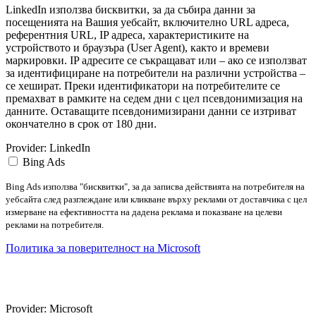
LinkedIn използва бисквитки, за да събира данни за
посещенията на Вашия уебсайт, включително URL адреса,
референтния URL, IP адреса, характеристиките на
устройството и браузъра (User Agent), както и времеви
маркировки. IP адресите се съкращават или – ако се използват
за идентифициране на потребители на различни устройства –
се хешират. Преки идентификатори на потребителите се
премахват в рамките на седем дни с цел псевдонимизация на
данните. Оставащите псевдонимизирани данни се изтриват
окончателно в срок от 180 дни.
Provider:
LinkedIn
Bing Ads
Bing Ads използва "бисквитки", за да записва действията на потребителя на
уебсайта след разглеждане или кликване върху реклами от доставчика с цел
измерване на ефективността на дадена реклама и показване на целеви
реклами на потребителя.
Политика за поверителност на Microsoft
Provider:
Microsoft