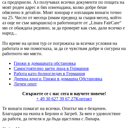
са предприели. Аз получавах всички документи по пощата на
моят роден адрес и бях изненадана, колко добре беше
обяснено в детайли. Моят хонорар е изплащам винаги точно
на 25. Число от месеца (имам предвид за същия месец, който
аз още не съм завършила) и работниците от „Linara FairCare“
ми се обаждаха редовно, за да проверят как съм, дали всичко е
наред...
По време на целия тур се погрижиха за всички условия на
работата и ми помогнаха, за да се чувствам добре и сигурна на
работното ми място.
Грижи в домашната обстановка
Самостоятелно заети лица в Германия
Работа като болногледач в Германия
Дневна книга: Грижи в домашна Обстановка
Личен опит
Свържете се с нас сега и научете повече!
+ 49 30 627 39 67 27
Kонтакт
Те винаги помагат на всички. Опитът ми е безценен.
Благодаря на екипа в Берлин и Загреб. За мен е удоволствие
да работя, да печеля и да бъда щастлива с Линара.