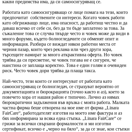
какви предимства има, да си самоосигуряващ се.
Работата като самоосигуряващо се лице помага на тези, които
предпочитат собствените си интереси. Когато човек работи
като обгрижващо лице, има опасност, да работиш честно и да
даваш всичко от себе си, без да ти бъде заплатено за това. За
съжаление това се случва твърде често и човек може да види в
много форуми, където болногледачите си обменят опит и
информация. Разбира се виждат някои работни места от
черния пазар, които чрез реклама или чрез други хора,
търсещите намират за много аткрактивна оферта. Но човек
трябва да си пресметне, че човек тогава не е сигурен, че
наистина се заплаща коректно. Това е един голям и очевиден
риск. Често човек дори трябва да плаща такса.
Най-често, тези които се интересуват от работата като
самоосигуряващ се болногледач, се страхуват вероятно от
документацията и бюрокрацията (точно както и аз), което за
повечето хора от нашия район е типично. Лично аз нямах
бюрократични задължения във връзка с моята работа. Малката
частна фирма беше отворена на мое име от фирма „Linara
FairCare“, работодателят изготвя на моето име фактура и аз
бях информирана за всяка една стъпка. „Linara FairCare“ се
грижи за всички свързани формалности и ми изготви
сертификат, всичко е „черно на бяло“, за да се знае, кои стъпки