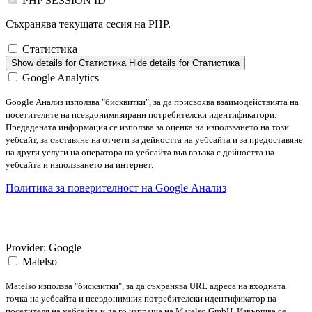
PHP SESSION ID
Съхранява текущата сесия на PHP.
Статистика
Show details
for Статистика
Hide details
for Статистика
Google Analytics
Google Анализ използва "бисквитки", за да присвоява взаимодействията на
посетителите на псевдонимизирани потребителски идентификатори.
Предадената информация се използва за оценка на използването на този
уебсайт, за съставяне на отчети за дейността на уебсайта и за предоставяне
на други услуги на оператора на уебсайта във връзка с дейността на
уебсайта и използването на интернет.
Политика за поверителност на Google Анализ
Provider:
Google
Matelso
Matelso използва "бисквитки", за да съхранява URL адреса на входната
точка на уебсайта и псевдонимния потребителски идентификатор на
посетителя на уебсайта и да го изпраща на Matelso GmbH. Извършва се