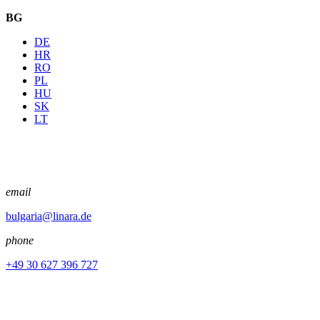
BG
DE
HR
RO
PL
HU
SK
LT
email
bulgaria@linara.de
phone
+49 30 627 396 727