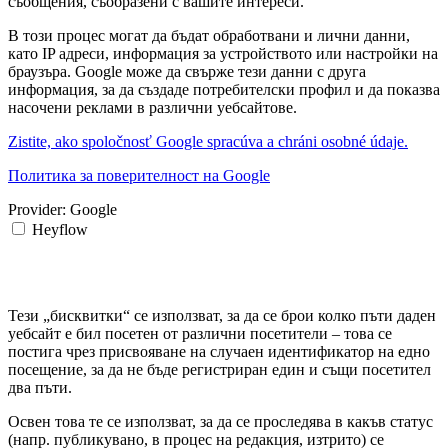
съобщения, съобразени с вашите интереси.
В този процес могат да бъдат обработвани и лични данни,
като IP адреси, информация за устройството или настройки на
браузъра. Google може да свърже тези данни с друга
информация, за да създаде потребителски профил и да показва
насочени реклами в различни уебсайтове.
Zistite, ako spoločnosť Google spracúva a chráni osobné údaje.
Политика за поверителност на Google
Provider:
Google
Heyflow
Тези „бисквитки“ се използват, за да се брои колко пъти даден
уебсайт е бил посетен от различни посетители – това се
постига чрез присвояване на случаен идентификатор на едно
посещение, за да не бъде регистриран един и същи посетител
два пъти.
Освен това те се използват, за да се проследява в какъв статус
(напр. публикувано, в процес на редакция, изтрито) се