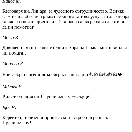
Katica M.
Благодаря ви, Линара, за чудесното сътрудничество. Всички
са много любезни, грижат се много за това услугата да е добра
за нас и нашите приятели. Те винаги са насреща и са готови
да ни помогнат.
Marta B.
Доволен съм от изключителните хора на Linara, които винаги
ни помагат.
Mandica P.
Най-добрата агенция за обгрижващи лица 👍👍👍👍👍👍❤️
Milenka P.
Вие сте специални! Препоръчвам от сърце!
Igor H.
Коректен, полезен и приятелски настроен персонал.
Препоръчвам!