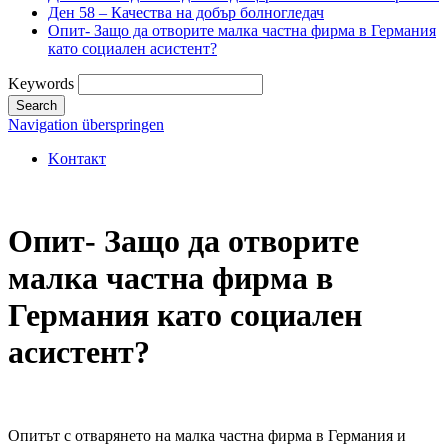
Ден 58 – Качества на добър болногледач
Опит- Защо да отворите малка частна фирма в Германия
като социален асистент?
Keywords
Search
Navigation überspringen
Kонтакт
Опит- Защо да отворите
малка частна фирма в
Германия като социален
асистент?
Опитът с отварянето на малка частна фирма в Германия и